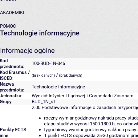
AKADEMIKI
POMOC
Technologie informacyjne
Informacje ogólne
Kod
100-BUD-1N-346
przedmiotu:
Kod Erasmus /
/
(brak danych)
(brak danych)
ISCED:
Nazwa
Technologie informacyjne
przedmiotu:
Jednostka:
Wydział Inżynierii Lądowej i Gospodarki Zasobami
Grupy:
BUD_1N_s1
2.00
Podstawowe informacje o zasadach przyporz
roczny wymiar godzinowy nakładu pracy stude
etapu studiów wynosi 1500-1800 h, co odpow
Punkty ECTS i
tygodniowy wymiar godzinowy nakładu pracy 
inne:
1 punkt ECTS odpowiada 25-30 godzinom pracy