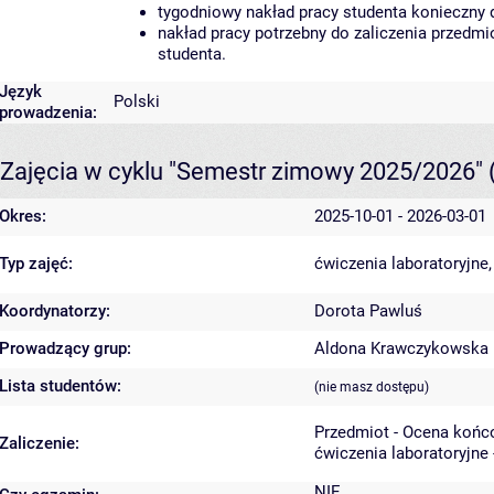
tygodniowy nakład pracy studenta konieczny 
nakład pracy potrzebny do zaliczenia przedm
studenta.
Język
Polski
prowadzenia:
Zajęcia w cyklu "Semestr zimowy 2025/2026"
Okres:
2025-10-01 - 2026-03-01
Typ zajęć:
ćwiczenia laboratoryjne
Koordynatorzy:
Dorota Pawluś
Prowadzący grup:
Aldona Krawczykowska
Lista studentów:
(nie masz dostępu)
Przedmiot - Ocena końc
Zaliczenie:
ćwiczenia laboratoryjne 
NIE