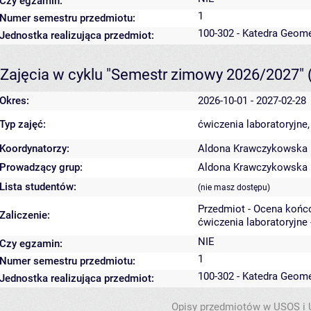
Czy egzamin:
1
Numer semestru przedmiotu:
100-302 - Katedra Geome
Jednostka realizująca przedmiot:
Zajęcia w cyklu "Semestr zimowy 2026/2027"
Okres:
2026-10-01 - 2027-02-28
Typ zajęć:
ćwiczenia laboratoryjne
Koordynatorzy:
Aldona Krawczykowska
Prowadzący grup:
Aldona Krawczykowska
Lista studentów:
(nie masz dostępu)
Przedmiot - Ocena końc
Zaliczenie:
ćwiczenia laboratoryjne 
NIE
Czy egzamin:
1
Numer semestru przedmiotu:
100-302 - Katedra Geome
Jednostka realizująca przedmiot:
Opisy przedmiotów w USOS i