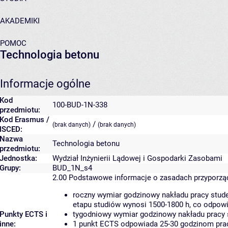
AKADEMIKI
POMOC
Technologia betonu
Informacje ogólne
Kod
100-BUD-1N-338
przedmiotu:
Kod Erasmus /
/
(brak danych)
(brak danych)
ISCED:
Nazwa
Technologia betonu
przedmiotu:
Jednostka:
Wydział Inżynierii Lądowej i Gospodarki Zasobami
Grupy:
BUD_1N_s4
2.00
Podstawowe informacje o zasadach przyporz
roczny wymiar godzinowy nakładu pracy stude
etapu studiów wynosi 1500-1800 h, co odpow
Punkty ECTS i
tygodniowy wymiar godzinowy nakładu pracy 
inne:
1 punkt ECTS odpowiada 25-30 godzinom pracy