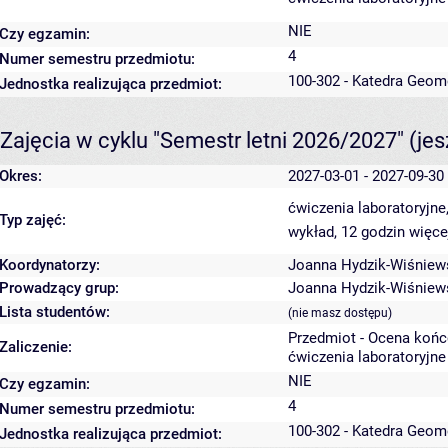
NIE
Czy egzamin:
4
Numer semestru przedmiotu:
100-302 - Katedra Geom
Jednostka realizująca przedmiot:
Zajęcia w cyklu "Semestr letni 2026/2027"
(je
Okres:
2027-03-01 - 2027-09-30
ćwiczenia laboratoryjne
Typ zajęć:
wykład, 12 godzin
więce
Koordynatorzy:
Joanna Hydzik-Wiśniew
Prowadzący grup:
Joanna Hydzik-Wiśniew
Lista studentów:
(nie masz dostępu)
Przedmiot - Ocena koń
Zaliczenie:
ćwiczenia laboratoryjne
NIE
Czy egzamin:
4
Numer semestru przedmiotu:
100-302 - Katedra Geom
Jednostka realizująca przedmiot: