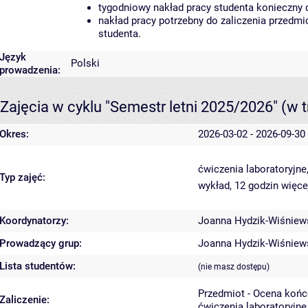
tygodniowy nakład pracy studenta konieczny 
nakład pracy potrzebny do zaliczenia przedm
studenta.
Język
Polski
prowadzenia:
Zajęcia w cyklu "Semestr letni 2025/2026"
(w t
Okres:
2026-03-02 - 2026-09-30
ćwiczenia laboratoryjne
Typ zajęć:
wykład, 12 godzin
więce
Koordynatorzy:
Joanna Hydzik-Wiśniew
Prowadzący grup:
Joanna Hydzik-Wiśniew
Lista studentów:
(nie masz dostępu)
Przedmiot - Ocena koń
Zaliczenie:
ćwiczenia laboratoryjne