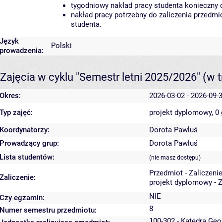
tygodniowy nakład pracy studenta konieczny 
nakład pracy potrzebny do zaliczenia przedm
studenta.
Język
Polski
prowadzenia:
Zajęcia w cyklu "Semestr letni 2025/2026"
(w t
Okres:
2026-03-02 - 2026-09-
Typ zajęć:
projekt dyplomowy, 0
Koordynatorzy:
Dorota Pawluś
Prowadzący grup:
Dorota Pawluś
Lista studentów:
(nie masz dostępu)
Przedmiot - Zaliczeni
Zaliczenie:
projekt dyplomowy - Z
NIE
Czy egzamin:
8
Numer semestru przedmiotu:
100-302 - Katedra Ge