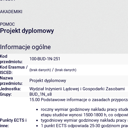
AKADEMIKI
POMOC
Projekt dyplomowy
Informacje ogólne
Kod
100-BUD-1N-251
przedmiotu:
Kod Erasmus /
/
(brak danych)
(brak danych)
ISCED:
Nazwa
Projekt dyplomowy
przedmiotu:
Jednostka:
Wydział Inżynierii Lądowej i Gospodarki Zasobami
Grupy:
BUD_1N_s8
15.00
Podstawowe informacje o zasadach przypor
roczny wymiar godzinowy nakładu pracy stude
etapu studiów wynosi 1500-1800 h, co odpow
Punkty ECTS i
tygodniowy wymiar godzinowy nakładu pracy 
inne:
1 punkt ECTS odpowiada 25-30 godzinom pracy