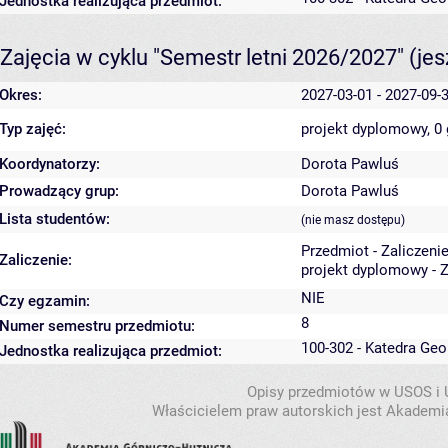
Jednostka realizująca przedmiot:
Zajęcia w cyklu "Semestr letni 2026/2027"
(je
Okres:
2027-03-01 - 2027-09-
Typ zajęć:
projekt dyplomowy, 0
Koordynatorzy:
Dorota Pawluś
Prowadzący grup:
Dorota Pawluś
Lista studentów:
(nie masz dostępu)
Przedmiot - Zaliczeni
Zaliczenie:
projekt dyplomowy - Z
NIE
Czy egzamin:
8
Numer semestru przedmiotu:
100-302 - Katedra Ge
Jednostka realizująca przedmiot:
Opisy przedmiotów w USOS i
Właścicielem praw autorskich jest Akademia