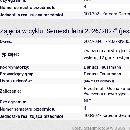
Czy egzamin:
4
Numer semestru przedmiotu:
100-302 - Katedra Geom
Jednostka realizująca przedmiot:
Zajęcia w cyklu "Semestr letni 2026/2027"
(je
Okres:
2027-03-01 - 2027-09-30
ćwiczenia audytoryjne,
Typ zajęć:
wykład, 12 godzin
więce
Koordynatorzy:
Dariusz Faustmann
Prowadzący grup:
Dariusz Faustmann
Lista studentów:
(nie masz dostępu)
Przedmiot - Ocena koń
Zaliczenie:
ćwiczenia audytoryjne -
NIE
Czy egzamin:
4
Numer semestru przedmiotu:
100-302 - Katedra Geom
Jednostka realizująca przedmiot:
Opisy przedmiotów w USOS i