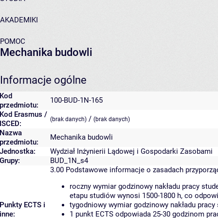
AKADEMIKI
POMOC
Mechanika budowli
Informacje ogólne
Kod
100-BUD-1N-165
przedmiotu:
Kod Erasmus /
/
(brak danych)
(brak danych)
ISCED:
Nazwa
Mechanika budowli
przedmiotu:
Jednostka:
Wydział Inżynierii Lądowej i Gospodarki Zasobami
Grupy:
BUD_1N_s4
3.00
Podstawowe informacje o zasadach przyporz
roczny wymiar godzinowy nakładu pracy stude
etapu studiów wynosi 1500-1800 h, co odpow
Punkty ECTS i
tygodniowy wymiar godzinowy nakładu pracy 
inne:
1 punkt ECTS odpowiada 25-30 godzinom pracy