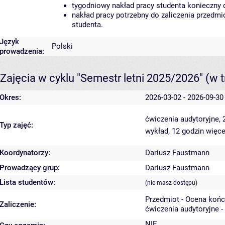
tygodniowy nakład pracy studenta konieczny 
nakład pracy potrzebny do zaliczenia przedm
studenta.
Język
Polski
prowadzenia:
Zajęcia w cyklu "Semestr letni 2025/2026"
(w t
Okres:
2026-03-02 - 2026-09-30
ćwiczenia audytoryjne,
Typ zajęć:
wykład, 12 godzin
więce
Koordynatorzy:
Dariusz Faustmann
Prowadzący grup:
Dariusz Faustmann
Lista studentów:
(nie masz dostępu)
Przedmiot - Ocena koń
Zaliczenie:
ćwiczenia audytoryjne -
NIE