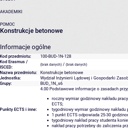
AKADEMIKI
POMOC
Konstrukcje betonowe
Informacje ogólne
Kod przedmiotu:
100-BUD-1N-128
Kod Erasmus /
/
(brak danych)
(brak danych)
ISCED:
Nazwa przedmiotu:
Konstrukcje betonowe
Jednostka:
Wydział Inżynierii Lądowej i Gospodarki Zaso
Grupy:
BUD_1N_s6
4.00
Podstawowe informacje o zasadach prz
roczny wymiar godzinowy nakładu pracy
ECTS;
Punkty ECTS i inne:
tygodniowy wymiar godzinowy nakładu p
1 punkt ECTS odpowiada 25-30 godzinom
tygodniowy nakład pracy studenta konie
nakład pracy potrzebny do zaliczenia p