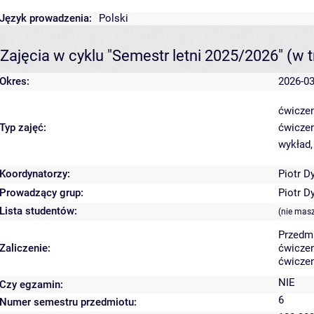
Język prowadzenia:
Polski
Zajęcia w cyklu "Semestr letni 2025/2026"
(w t
Okres:
2026-03
ćwiczen
Typ zajęć:
ćwiczen
wykład,
Koordynatorzy:
Piotr D
Prowadzący grup:
Piotr D
Lista studentów:
(nie mas
Przedm
Zaliczenie:
ćwiczen
ćwiczen
NIE
Czy egzamin:
6
Numer semestru przedmiotu: