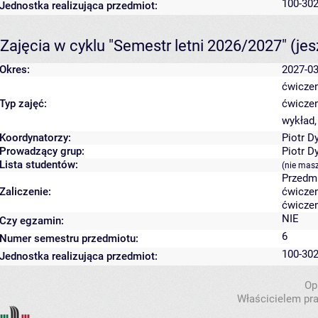
100-302
Jednostka realizująca przedmiot:
Zajęcia w cyklu "Semestr letni 2026/2027"
(je
Okres:
2027-03
ćwiczen
Typ zajęć:
ćwiczen
wykład,
Koordynatorzy:
Piotr D
Prowadzący grup:
Piotr D
Lista studentów:
(nie mas
Przedm
Zaliczenie:
ćwiczen
ćwiczen
NIE
Czy egzamin:
6
Numer semestru przedmiotu:
100-302
Jednostka realizująca przedmiot:
Op
Właścicielem pra