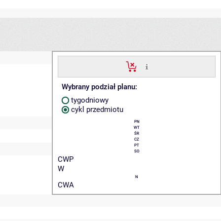
Wybrany podział planu:
tygodniowy
cykl przedmiotu
PN
WT
ŚR
CZ
PT
SO
CWP
W
N
CWA