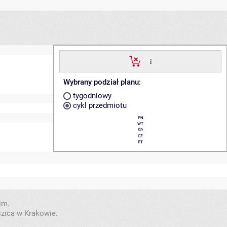
Wybrany podział planu:
tygodniowy
cykl przedmiotu
PN
WT
ŚR
CZ
PT
im.
szica w Krakowie.