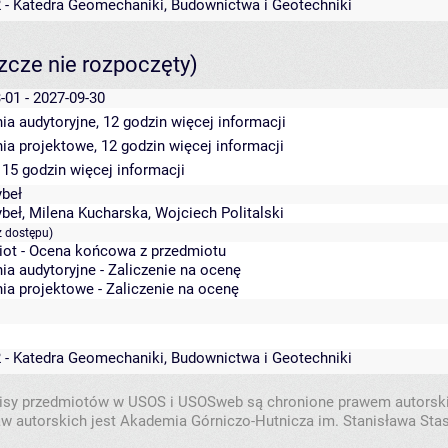
 - Katedra Geomechaniki, Budownictwa i Geotechniki
szcze nie rozpoczęty)
-01 - 2027-09-30
ia audytoryjne, 12 godzin
więcej informacji
ia projektowe, 12 godzin
więcej informacji
 15 godzin
więcej informacji
ybeł
ybeł
,
Milena Kucharska
,
Wojciech Politalski
z dostępu)
iot - Ocena końcowa z przedmiotu
ia audytoryjne - Zaliczenie na ocenę
ia projektowe - Zaliczenie na ocenę
 - Katedra Geomechaniki, Budownictwa i Geotechniki
isy przedmiotów w USOS i USOSweb są chronione prawem autorsk
w autorskich jest Akademia Górniczo-Hutnicza im. Stanisława Sta