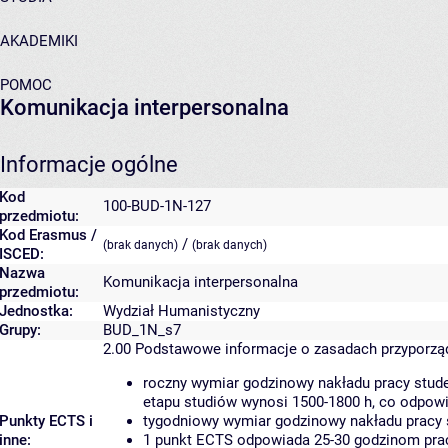
AKADEMIKI
POMOC
Komunikacja interpersonalna
Informacje ogólne
Kod
100-BUD-1N-127
przedmiotu:
Kod Erasmus /
/
(brak danych)
(brak danych)
ISCED:
Nazwa
Komunikacja interpersonalna
przedmiotu:
Jednostka:
Wydział Humanistyczny
Grupy:
BUD_1N_s7
2.00
Podstawowe informacje o zasadach przyporz
roczny wymiar godzinowy nakładu pracy stude
etapu studiów wynosi 1500-1800 h, co odpow
Punkty ECTS i
tygodniowy wymiar godzinowy nakładu pracy 
inne:
1 punkt ECTS odpowiada 25-30 godzinom pracy