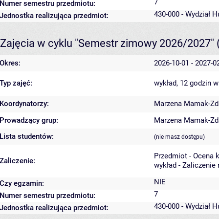
7
Numer semestru przedmiotu:
430-000 - Wydział 
Jednostka realizująca przedmiot:
Zajęcia w cyklu "Semestr zimowy 2026/2027"
Okres:
2026-10-01 - 2027-0
Typ zajęć:
wykład, 12 godzin
w
Koordynatorzy:
Marzena Mamak-Zd
Prowadzący grup:
Marzena Mamak-Zd
Lista studentów:
(nie masz dostępu)
Przedmiot - Ocena 
Zaliczenie:
wykład - Zaliczenie
NIE
Czy egzamin:
7
Numer semestru przedmiotu:
430-000 - Wydział 
Jednostka realizująca przedmiot: