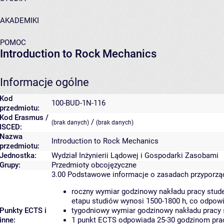
AKADEMIKI
POMOC
Introduction to Rock Mechanics
Informacje ogólne
Kod
100-BUD-1N-116
przedmiotu:
Kod Erasmus /
/
(brak danych)
(brak danych)
ISCED:
Nazwa
Introduction to Rock Mechanics
przedmiotu:
Jednostka:
Wydział Inżynierii Lądowej i Gospodarki Zasobami
Grupy:
Przedmioty obcojęzyczne
3.00
Podstawowe informacje o zasadach przyporz
roczny wymiar godzinowy nakładu pracy stude
etapu studiów wynosi 1500-1800 h, co odpow
Punkty ECTS i
tygodniowy wymiar godzinowy nakładu pracy 
inne:
1 punkt ECTS odpowiada 25-30 godzinom pracy