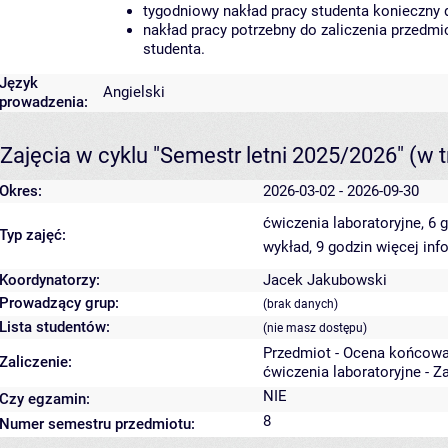
tygodniowy nakład pracy studenta konieczny 
nakład pracy potrzebny do zaliczenia przedm
studenta.
Język
Angielski
prowadzenia:
Zajęcia w cyklu "Semestr letni 2025/2026"
(w t
Okres:
2026-03-02 - 2026-09-30
ćwiczenia laboratoryjne, 6 
Typ zajęć:
wykład, 9 godzin
więcej inf
Koordynatorzy:
Jacek Jakubowski
Prowadzący grup:
(brak danych)
Lista studentów:
(nie masz dostępu)
Przedmiot - Ocena końcowa
Zaliczenie:
ćwiczenia laboratoryjne - Z
NIE
Czy egzamin:
8
Numer semestru przedmiotu: