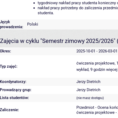
tygodniowy nakład pracy studenta konieczny 
nakład pracy potrzebny do zaliczenia przedm
studenta.
Język
Polski
prowadzenia:
Zajęcia w cyklu "Semestr zimowy 2025/2026"
Okres:
2025-10-01 - 2026-03-01
ćwiczenia projektowe, 
Typ zajęć:
wykład, 9 godzin
więcej
Koordynatorzy:
Jerzy Dietrich
Prowadzący grup:
Jerzy Dietrich
Lista studentów:
(nie masz dostępu)
Przedmiot - Ocena koń
Zaliczenie:
ćwiczenia projektowe -