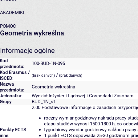
AKADEMIKI
POMOC
Geometria wykreślna
Informacje ogólne
Kod
100-BUD-1N-095
przedmiotu:
Kod Erasmus /
/
(brak danych)
(brak danych)
ISCED:
Nazwa
Geometria wykreślna
przedmiotu:
Jednostka:
Wydział Inżynierii Lądowej i Gospodarki Zasobami
Grupy:
BUD_1N_s1
2.00
Podstawowe informacje o zasadach przyporz
roczny wymiar godzinowy nakładu pracy stude
etapu studiów wynosi 1500-1800 h, co odpow
Punkty ECTS i
tygodniowy wymiar godzinowy nakładu pracy 
inne:
1 punkt ECTS odpowiada 25-30 godzinom pracy