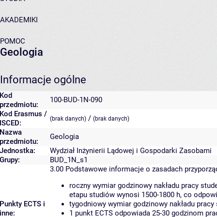
AKADEMIKI
POMOC
Geologia
Informacje ogólne
Kod
100-BUD-1N-090
przedmiotu:
Kod Erasmus /
/
(brak danych)
(brak danych)
ISCED:
Nazwa
Geologia
przedmiotu:
Jednostka:
Wydział Inżynierii Lądowej i Gospodarki Zasobami
Grupy:
BUD_1N_s1
3.00
Podstawowe informacje o zasadach przyporz
roczny wymiar godzinowy nakładu pracy stude
etapu studiów wynosi 1500-1800 h, co odpow
Punkty ECTS i
tygodniowy wymiar godzinowy nakładu pracy 
inne:
1 punkt ECTS odpowiada 25-30 godzinom pracy