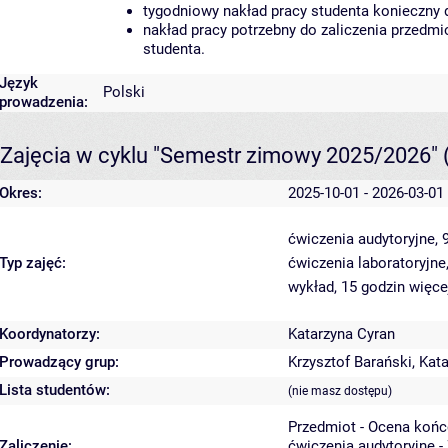
tygodniowy nakład pracy studenta konieczny 
nakład pracy potrzebny do zaliczenia przedm
studenta.
Język
Polski
prowadzenia:
Zajęcia w cyklu "Semestr zimowy 2025/2026"
Okres:
2025-10-01 - 2026-03-01
ćwiczenia audytoryjne, 
Typ zajęć:
ćwiczenia laboratoryjne
wykład, 15 godzin
więce
Koordynatorzy:
Katarzyna Cyran
Prowadzący grup:
Krzysztof Barański
,
Kata
Lista studentów:
(nie masz dostępu)
Przedmiot - Ocena koń
Zaliczenie:
ćwiczenia audytoryjne -