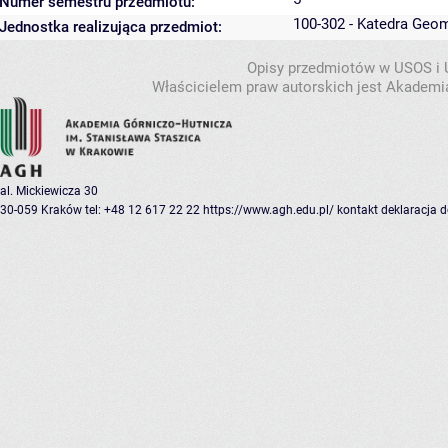
Numer semestru przedmiotu:
100-302 - Katedra Geo
Jednostka realizująca przedmiot:
Opisy przedmiotów w USOS i
Właścicielem praw autorskich jest Akademia
al. Mickiewicza 30
30-059 Kraków
tel: +48 12 617 22 22
https://www.agh.edu.pl/
kontakt
deklaracja 