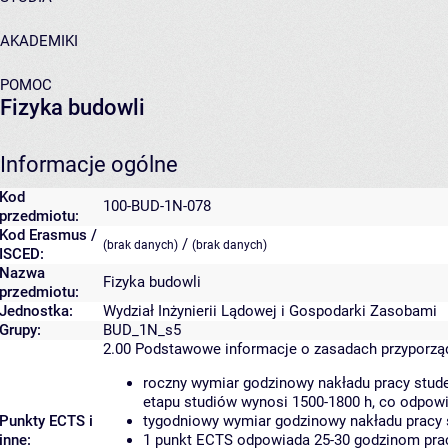
AKADEMIKI
POMOC
Fizyka budowli
Informacje ogólne
Kod
100-BUD-1N-078
przedmiotu:
Kod Erasmus /
/
(brak danych)
(brak danych)
ISCED:
Nazwa
Fizyka budowli
przedmiotu:
Jednostka:
Wydział Inżynierii Lądowej i Gospodarki Zasobami
Grupy:
BUD_1N_s5
2.00
Podstawowe informacje o zasadach przyporz
roczny wymiar godzinowy nakładu pracy stude
etapu studiów wynosi 1500-1800 h, co odpow
Punkty ECTS i
tygodniowy wymiar godzinowy nakładu pracy 
inne:
1 punkt ECTS odpowiada 25-30 godzinom pracy