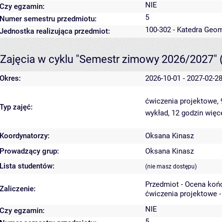
NIE
Czy egzamin:
5
Numer semestru przedmiotu:
100-302 - Katedra Geo
Jednostka realizująca przedmiot:
Zajęcia w cyklu "Semestr zimowy 2026/2027"
Okres:
2026-10-01 - 2027-02-2
ćwiczenia projektowe,
Typ zajęć:
wykład, 12 godzin
więce
Koordynatorzy:
Oksana Kinasz
Prowadzący grup:
Oksana Kinasz
Lista studentów:
(nie masz dostępu)
Przedmiot - Ocena koń
Zaliczenie:
ćwiczenia projektowe -
NIE
Czy egzamin:
5