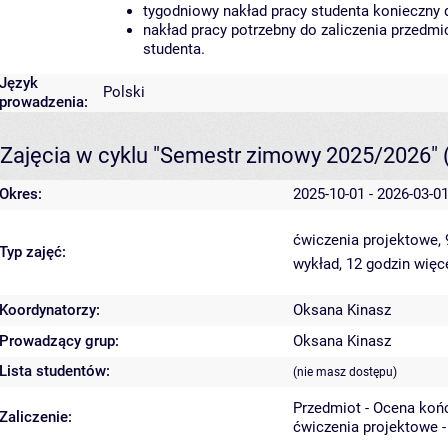
tygodniowy nakład pracy studenta konieczny 
nakład pracy potrzebny do zaliczenia przedm
studenta.
Język
Polski
prowadzenia:
Zajęcia w cyklu "Semestr zimowy 2025/2026"
Okres:
2025-10-01 - 2026-03-0
ćwiczenia projektowe,
Typ zajęć:
wykład, 12 godzin
więce
Koordynatorzy:
Oksana Kinasz
Prowadzący grup:
Oksana Kinasz
Lista studentów:
(nie masz dostępu)
Przedmiot - Ocena koń
Zaliczenie:
ćwiczenia projektowe -