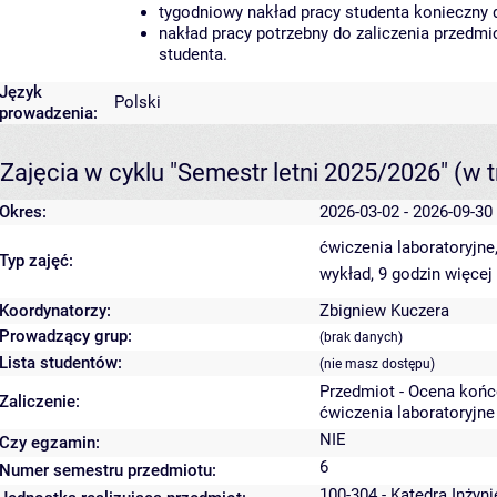
tygodniowy nakład pracy studenta konieczny 
nakład pracy potrzebny do zaliczenia przedm
studenta.
Język
Polski
prowadzenia:
Zajęcia w cyklu "Semestr letni 2025/2026"
(w t
Okres:
2026-03-02 - 2026-09-30
ćwiczenia laboratoryjne
Typ zajęć:
wykład, 9 godzin
więcej
Koordynatorzy:
Zbigniew Kuczera
Prowadzący grup:
(brak danych)
Lista studentów:
(nie masz dostępu)
Przedmiot - Ocena koń
Zaliczenie:
ćwiczenia laboratoryjne
NIE
Czy egzamin:
6
Numer semestru przedmiotu:
100-304 - Katedra Inżyn