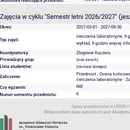
Jednostka realizująca przedmiot:
Zajęcia w cyklu "Semestr letni 2026/2027"
(je
Okres:
2027-03-01 - 2027-09-30
ćwiczenia laboratoryjne, 9 
Typ zajęć:
wykład, 9 godzin
więcej inf
Koordynatorzy:
Zbigniew Kuczera
Prowadzący grup:
(brak danych)
Lista studentów:
(nie masz dostępu)
Przedmiot - Ocena końcowa
Zaliczenie:
ćwiczenia laboratoryjne - Z
NIE
Czy egzamin:
6
Numer semestru przedmiotu:
Opisy przedmiotów w USOS i
Właścicielem praw autorskich jest Akademia