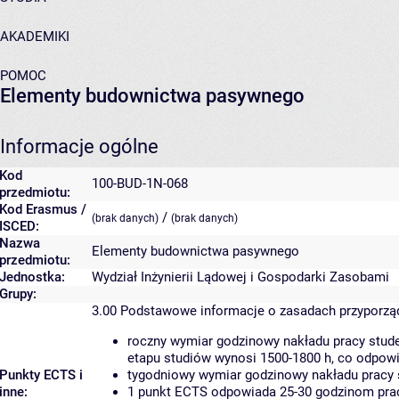
AKADEMIKI
POMOC
Elementy budownictwa pasywnego
Informacje ogólne
Kod
100-BUD-1N-068
przedmiotu:
Kod Erasmus /
/
(brak danych)
(brak danych)
ISCED:
Nazwa
Elementy budownictwa pasywnego
przedmiotu:
Jednostka:
Wydział Inżynierii Lądowej i Gospodarki Zasobami
Grupy:
3.00
Podstawowe informacje o zasadach przyporz
roczny wymiar godzinowy nakładu pracy stude
etapu studiów wynosi 1500-1800 h, co odpow
Punkty ECTS i
tygodniowy wymiar godzinowy nakładu pracy 
inne:
1 punkt ECTS odpowiada 25-30 godzinom pracy