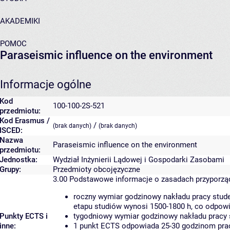
AKADEMIKI
POMOC
Paraseismic influence on the environment
Informacje ogólne
Kod
100-100-2S-521
przedmiotu:
Kod Erasmus /
/
(brak danych)
(brak danych)
ISCED:
Nazwa
Paraseismic influence on the environment
przedmiotu:
Jednostka:
Wydział Inżynierii Lądowej i Gospodarki Zasobami
Grupy:
Przedmioty obcojęzyczne
3.00
Podstawowe informacje o zasadach przyporz
roczny wymiar godzinowy nakładu pracy stude
etapu studiów wynosi 1500-1800 h, co odpow
Punkty ECTS i
tygodniowy wymiar godzinowy nakładu pracy 
inne:
1 punkt ECTS odpowiada 25-30 godzinom pracy