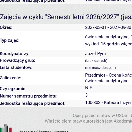
Jednostka realizująca przedmiot:
Zajęcia w cyklu "Semestr letni 2026/2027"
(je
Okres:
2027-03-01 - 2027-09-30
ćwiczenia audytoryjne,
Typ zajęć:
wykład, 15 godzin
więce
Koordynatorzy:
Józef Pyra
Prowadzący grup:
(brak danych)
Lista studentów:
(nie masz dostępu)
Przedmiot - Ocena koń
Zaliczenie:
ćwiczenia audytoryjne -
NIE
Czy egzamin:
3
Numer semestru przedmiotu:
100-303 - Katedra Inżyn
Jednostka realizująca przedmiot:
Opisy przedmiotów w USOS i
Właścicielem praw autorskich jest Akademia