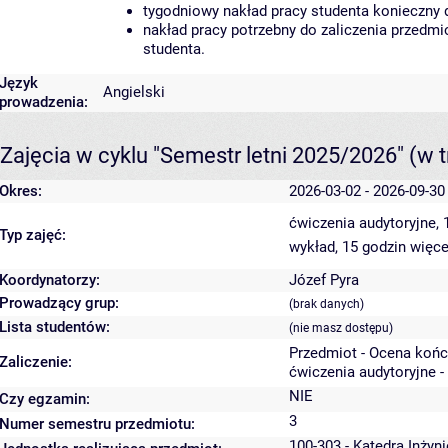
tygodniowy nakład pracy studenta konieczny 
nakład pracy potrzebny do zaliczenia przedm
studenta.
Język
Angielski
prowadzenia:
Zajęcia w cyklu "Semestr letni 2025/2026"
(w t
Okres:
2026-03-02 - 2026-09-30
ćwiczenia audytoryjne,
Typ zajęć:
wykład, 15 godzin
więce
Koordynatorzy:
Józef Pyra
Prowadzący grup:
(brak danych)
Lista studentów:
(nie masz dostępu)
Przedmiot - Ocena koń
Zaliczenie:
ćwiczenia audytoryjne -
NIE
Czy egzamin:
3
Numer semestru przedmiotu:
100-303 - Katedra Inżyn