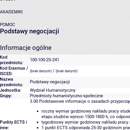
AKADEMIKI
POMOC
Podstawy negocjacji
Informacje ogólne
Kod
100-100-2S-241
przedmiotu:
Kod Erasmus /
/
(brak danych)
(brak danych)
ISCED:
Nazwa
Podstawy negocjacji
przedmiotu:
Jednostka:
Wydział Humanistyczny
Grupy:
Przedmioty humanistyczno-społeczne
3.00
Podstawowe informacje o zasadach przyporz
roczny wymiar godzinowy nakładu pracy stude
etapu studiów wynosi 1500-1800 h, co odpow
Punkty ECTS i
tygodniowy wymiar godzinowy nakładu pracy 
inne:
1 punkt ECTS odpowiada 25-30 godzinom pracy