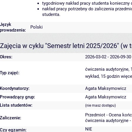
tygodniowy nakład pracy studenta konieczny 
nakład pracy potrzebny do zaliczenia przedm
studenta.
Język
Polski
prowadzenia:
Zajęcia w cyklu "Semestr letni 2025/2026"
(w t
Okres:
2026-03-02 - 2026-09-30
ćwiczenia audytoryjne,
Typ zajęć:
wykład, 15 godzin
więce
Koordynatorzy:
Agata Maksymowicz
Prowadzący grup:
Agata Maksymowicz
Lista studentów:
(nie masz dostępu)
Przedmiot - Ocena koń
Zaliczenie:
ćwiczenia audytoryjne -
NIE
Czy egzamin: