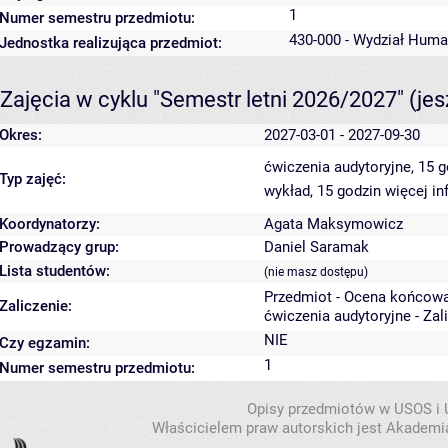
1
Numer semestru przedmiotu:
430-000 - Wydział Huma
Jednostka realizująca przedmiot:
Zajęcia w cyklu "Semestr letni 2026/2027"
(je
Okres:
2027-03-01 - 2027-09-30
ćwiczenia audytoryjne, 15 
Typ zajęć:
wykład, 15 godzin
więcej in
Koordynatorzy:
Agata Maksymowicz
Prowadzący grup:
Daniel Saramak
Lista studentów:
(nie masz dostępu)
Przedmiot - Ocena końcowa
Zaliczenie:
ćwiczenia audytoryjne - Zal
NIE
Czy egzamin:
1
Numer semestru przedmiotu:
Opisy przedmiotów w USOS i
Właścicielem praw autorskich jest Akademia