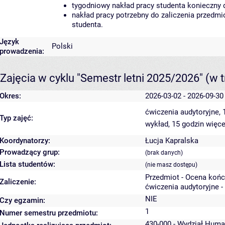
tygodniowy nakład pracy studenta konieczny 
nakład pracy potrzebny do zaliczenia przedm
studenta.
Język
Polski
prowadzenia:
Zajęcia w cyklu "Semestr letni 2025/2026"
(w t
Okres:
2026-03-02 - 2026-09-30
ćwiczenia audytoryjne,
Typ zajęć:
wykład, 15 godzin
więce
Koordynatorzy:
Łucja Kapralska
Prowadzący grup:
(brak danych)
Lista studentów:
(nie masz dostępu)
Przedmiot - Ocena koń
Zaliczenie:
ćwiczenia audytoryjne -
NIE
Czy egzamin:
1
Numer semestru przedmiotu:
430-000 - Wydział Huma