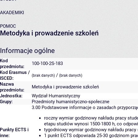
AKADEMIKI
POMOC
Metodyka i prowadzenie szkoleń
Informacje ogólne
Kod
100-100-2S-183
przedmiotu:
Kod Erasmus /
/
(brak danych)
(brak danych)
ISCED:
Nazwa
Metodyka i prowadzenie szkoleń
przedmiotu:
Jednostka:
Wydział Humanistyczny
Grupy:
Przedmioty humanistyczno-społeczne
3.00
Podstawowe informacje o zasadach przyporz
roczny wymiar godzinowy nakładu pracy stude
etapu studiów wynosi 1500-1800 h, co odpow
Punkty ECTS i
tygodniowy wymiar godzinowy nakładu pracy 
inne:
1 punkt ECTS odpowiada 25-30 godzinom pracy