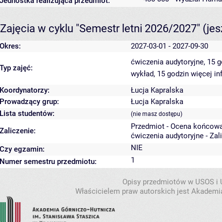
Jednostka realizująca przedmiot:
Zajęcia w cyklu "Semestr letni 2026/2027"
(je
Okres:
2027-03-01 - 2027-09-30
ćwiczenia audytoryjne, 15 
Typ zajęć:
wykład, 15 godzin
więcej in
Koordynatorzy:
Łucja Kapralska
Prowadzący grup:
Łucja Kapralska
Lista studentów:
(nie masz dostępu)
Przedmiot - Ocena końcowa
Zaliczenie:
ćwiczenia audytoryjne - Zal
NIE
Czy egzamin:
1
Numer semestru przedmiotu:
Opisy przedmiotów w USOS i
Właścicielem praw autorskich jest Akademia