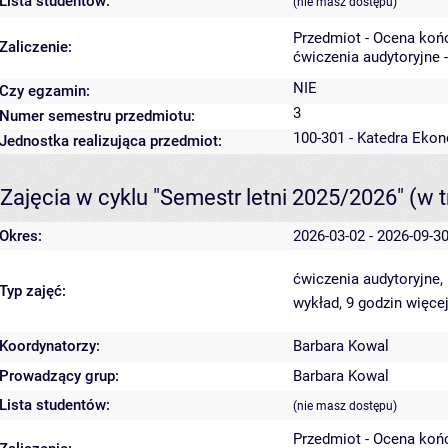
Lista studentów:
(nie masz dostępu)
Przedmiot - Ocena koń
Zaliczenie:
ćwiczenia audytoryjne 
NIE
Czy egzamin:
3
Numer semestru przedmiotu:
100-301 - Katedra Ekon
Jednostka realizująca przedmiot:
Zajęcia w cyklu "Semestr letni 2025/2026"
(w t
Okres:
2026-03-02 - 2026-09-3
ćwiczenia audytoryjne,
Typ zajęć:
wykład, 9 godzin
więcej
Koordynatorzy:
Barbara Kowal
Prowadzący grup:
Barbara Kowal
Lista studentów:
(nie masz dostępu)
Przedmiot - Ocena koń