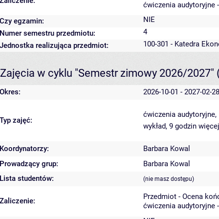
Zaliczenie:
ćwiczenia audytoryjne 
NIE
Czy egzamin:
4
Numer semestru przedmiotu:
100-301 - Katedra Ekon
Jednostka realizująca przedmiot:
Zajęcia w cyklu "Semestr zimowy 2026/2027"
Okres:
2026-10-01 - 2027-02-2
ćwiczenia audytoryjne,
Typ zajęć:
wykład, 9 godzin
więcej
Koordynatorzy:
Barbara Kowal
Prowadzący grup:
Barbara Kowal
Lista studentów:
(nie masz dostępu)
Przedmiot - Ocena koń
Zaliczenie:
ćwiczenia audytoryjne 