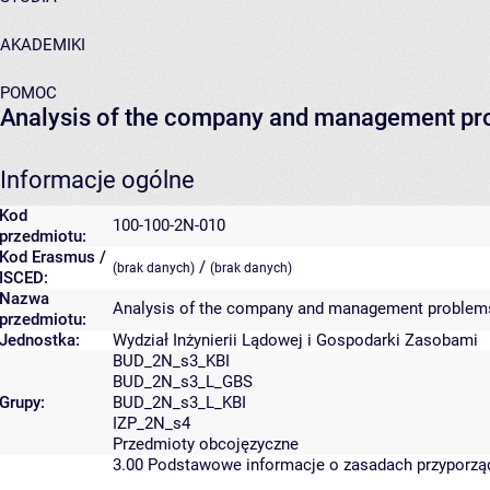
AKADEMIKI
POMOC
Analysis of the company and management p
Informacje ogólne
Kod
100-100-2N-010
przedmiotu:
Kod Erasmus /
/
(brak danych)
(brak danych)
ISCED:
Nazwa
Analysis of the company and management problem
przedmiotu:
Jednostka:
Wydział Inżynierii Lądowej i Gospodarki Zasobami
BUD_2N_s3_KBI
BUD_2N_s3_L_GBS
Grupy:
BUD_2N_s3_L_KBI
IZP_2N_s4
Przedmioty obcojęzyczne
3.00
Podstawowe informacje o zasadach przyporz