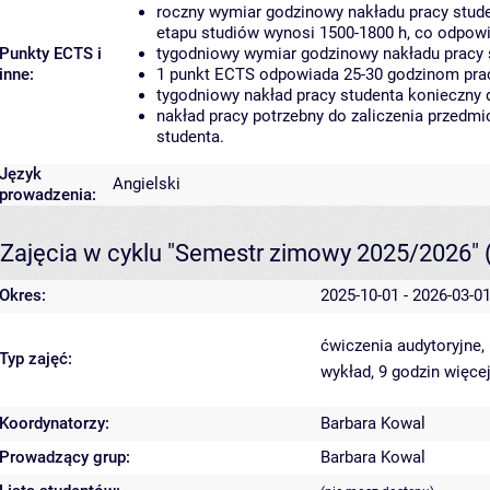
roczny wymiar godzinowy nakładu pracy stude
etapu studiów wynosi 1500-1800 h, co odpow
Punkty ECTS i
tygodniowy wymiar godzinowy nakładu pracy 
inne:
1 punkt ECTS odpowiada 25-30 godzinom pracy
tygodniowy nakład pracy studenta konieczny 
nakład pracy potrzebny do zaliczenia przedm
studenta.
Język
Angielski
prowadzenia:
Zajęcia w cyklu "Semestr zimowy 2025/2026"
Okres:
2025-10-01 - 2026-03-0
ćwiczenia audytoryjne,
Typ zajęć:
wykład, 9 godzin
więcej
Koordynatorzy:
Barbara Kowal
Prowadzący grup:
Barbara Kowal