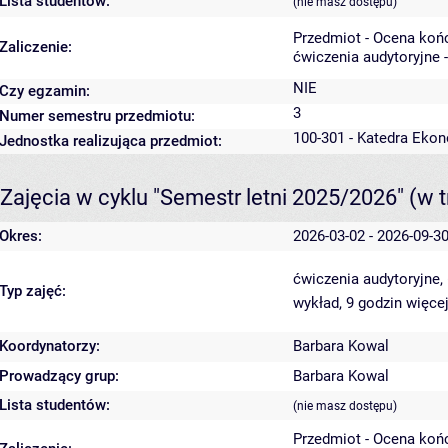
Lista studentów:
(nie masz dostępu)
Przedmiot - Ocena koń
Zaliczenie:
ćwiczenia audytoryjne 
NIE
Czy egzamin:
3
Numer semestru przedmiotu:
100-301 - Katedra Ekon
Jednostka realizująca przedmiot:
Zajęcia w cyklu "Semestr letni 2025/2026"
(w t
Okres:
2026-03-02 - 2026-09-3
ćwiczenia audytoryjne,
Typ zajęć:
wykład, 9 godzin
więcej
Koordynatorzy:
Barbara Kowal
Prowadzący grup:
Barbara Kowal
Lista studentów:
(nie masz dostępu)
Przedmiot - Ocena koń