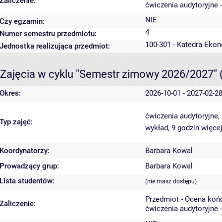
Zaliczenie:
ćwiczenia audytoryjne 
NIE
Czy egzamin:
4
Numer semestru przedmiotu:
100-301 - Katedra Ekon
Jednostka realizująca przedmiot:
Zajęcia w cyklu "Semestr zimowy 2026/2027"
Okres:
2026-10-01 - 2027-02-2
ćwiczenia audytoryjne,
Typ zajęć:
wykład, 9 godzin
więcej
Koordynatorzy:
Barbara Kowal
Prowadzący grup:
Barbara Kowal
Lista studentów:
(nie masz dostępu)
Przedmiot - Ocena koń
Zaliczenie:
ćwiczenia audytoryjne 