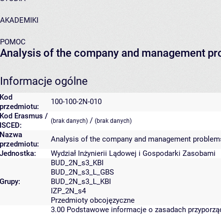
AKADEMIKI
POMOC
Analysis of the company and management p
Informacje ogólne
Kod
100-100-2N-010
przedmiotu:
Kod Erasmus /
/
(brak danych)
(brak danych)
ISCED:
Nazwa
Analysis of the company and management problem
przedmiotu:
Jednostka:
Wydział Inżynierii Lądowej i Gospodarki Zasobami
BUD_2N_s3_KBI
BUD_2N_s3_L_GBS
Grupy:
BUD_2N_s3_L_KBI
IZP_2N_s4
Przedmioty obcojęzyczne
3.00
Podstawowe informacje o zasadach przyporz