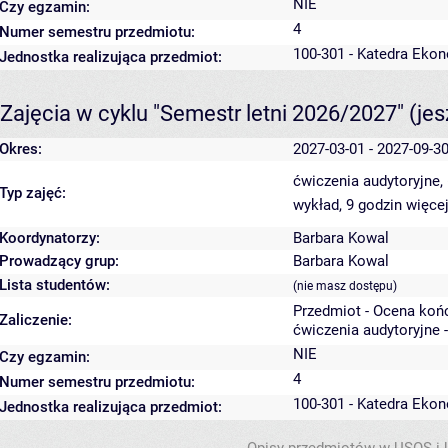
NIE
Czy egzamin:
4
Numer semestru przedmiotu:
100-301 - Katedra Ekon
Jednostka realizująca przedmiot:
Zajęcia w cyklu "Semestr letni 2026/2027"
(je
Okres:
2027-03-01 - 2027-09-3
ćwiczenia audytoryjne,
Typ zajęć:
wykład, 9 godzin
więcej
Koordynatorzy:
Barbara Kowal
Prowadzący grup:
Barbara Kowal
Lista studentów:
(nie masz dostępu)
Przedmiot - Ocena koń
Zaliczenie:
ćwiczenia audytoryjne 
NIE
Czy egzamin:
4
Numer semestru przedmiotu:
100-301 - Katedra Ekon
Jednostka realizująca przedmiot: