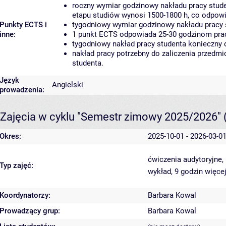
roczny wymiar godzinowy nakładu pracy stude
etapu studiów wynosi 1500-1800 h, co odpow
Punkty ECTS i
tygodniowy wymiar godzinowy nakładu pracy 
inne:
1 punkt ECTS odpowiada 25-30 godzinom pracy
tygodniowy nakład pracy studenta konieczny 
nakład pracy potrzebny do zaliczenia przedm
studenta.
Język
Angielski
prowadzenia:
Zajęcia w cyklu "Semestr zimowy 2025/2026"
Okres:
2025-10-01 - 2026-03-0
ćwiczenia audytoryjne,
Typ zajęć:
wykład, 9 godzin
więcej
Koordynatorzy:
Barbara Kowal
Prowadzący grup:
Barbara Kowal