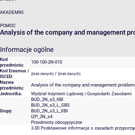
AKADEMIKI
POMOC
Analysis of the company and management p
Informacje ogólne
Kod
100-100-2N-010
przedmiotu:
Kod Erasmus /
/
(brak danych)
(brak danych)
ISCED:
Nazwa
Analysis of the company and management problem
przedmiotu:
Jednostka:
Wydział Inżynierii Lądowej i Gospodarki Zasobami
BUD_2N_s3_KBI
BUD_2N_s3_L_GBS
Grupy:
BUD_2N_s3_L_KBI
IZP_2N_s4
Przedmioty obcojęzyczne
3.00
Podstawowe informacje o zasadach przyporz