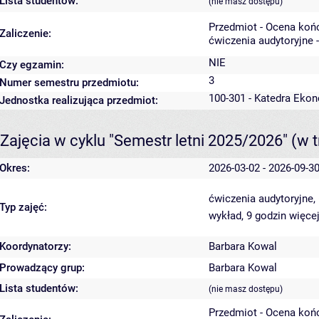
Lista studentów:
(nie masz dostępu)
Przedmiot - Ocena koń
Zaliczenie:
ćwiczenia audytoryjne 
NIE
Czy egzamin:
3
Numer semestru przedmiotu:
100-301 - Katedra Ekon
Jednostka realizująca przedmiot:
Zajęcia w cyklu "Semestr letni 2025/2026"
(w t
Okres:
2026-03-02 - 2026-09-3
ćwiczenia audytoryjne,
Typ zajęć:
wykład, 9 godzin
więcej
Koordynatorzy:
Barbara Kowal
Prowadzący grup:
Barbara Kowal
Lista studentów:
(nie masz dostępu)
Przedmiot - Ocena koń