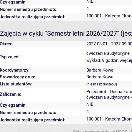
NIE
Czy egzamin:
4
Numer semestru przedmiotu:
100-301 - Katedra Ekon
Jednostka realizująca przedmiot:
Zajęcia w cyklu "Semestr letni 2026/2027"
(je
Okres:
2027-03-01 - 2027-09-3
ćwiczenia audytoryjne,
Typ zajęć:
wykład, 9 godzin
więcej
Koordynatorzy:
Barbara Kowal
Prowadzący grup:
Barbara Kowal
Lista studentów:
(nie masz dostępu)
Przedmiot - Ocena koń
Zaliczenie:
ćwiczenia audytoryjne 
NIE
Czy egzamin:
4
Numer semestru przedmiotu:
100-301 - Katedra Ekon
Jednostka realizująca przedmiot: