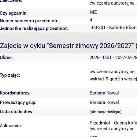
Zaliczenie:
ćwiczenia audytoryjne 
NIE
Czy egzamin:
4
Numer semestru przedmiotu:
100-301 - Katedra Ekon
Jednostka realizująca przedmiot:
Zajęcia w cyklu "Semestr zimowy 2026/2027"
Okres:
2026-10-01 - 2027-02-2
ćwiczenia audytoryjne,
Typ zajęć:
wykład, 9 godzin
więcej
Koordynatorzy:
Barbara Kowal
Prowadzący grup:
Barbara Kowal
Lista studentów:
(nie masz dostępu)
Przedmiot - Ocena koń
Zaliczenie:
ćwiczenia audytoryjne 