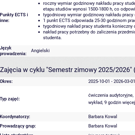
roczny wymiar godzinowy nakładu pracy stude
etapu studiów wynosi 1500-1800 h, co odpow
Punkty ECTS i
tygodniowy wymiar godzinowy nakładu pracy 
inne:
1 punkt ECTS odpowiada 25-30 godzinom pracy
tygodniowy nakład pracy studenta konieczny 
nakład pracy potrzebny do zaliczenia przedm
studenta.
Język
Angielski
prowadzenia:
Zajęcia w cyklu "Semestr zimowy 2025/2026"
Okres:
2025-10-01 - 2026-03-0
ćwiczenia audytoryjne,
Typ zajęć:
wykład, 9 godzin
więcej
Koordynatorzy:
Barbara Kowal
Prowadzący grup:
Barbara Kowal