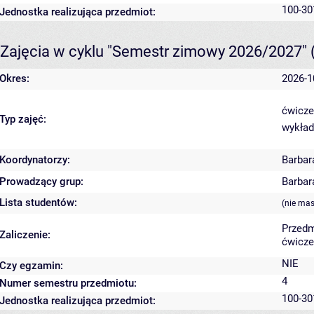
100-30
Jednostka realizująca przedmiot:
Zajęcia w cyklu "Semestr zimowy 2026/2027"
Okres:
2026-1
ćwicze
Typ zajęć:
wykład
Koordynatorzy:
Barbar
Prowadzący grup:
Barbar
Lista studentów:
(nie ma
Przedm
Zaliczenie:
ćwicze
NIE
Czy egzamin:
4
Numer semestru przedmiotu:
100-30
Jednostka realizująca przedmiot: