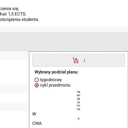
zenia się;
kać 1,5 ECTS;
obciążenia studenta.
Wybrany podział planu:
tygodniowy
cykl przedmiotu
PN
WT
ŚR
CZ
PT
SO
W
N
CWA