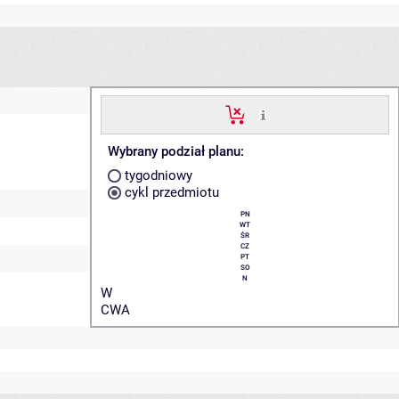
Wybrany podział planu:
tygodniowy
cykl przedmiotu
PN
WT
ŚR
CZ
PT
SO
N
W
CWA