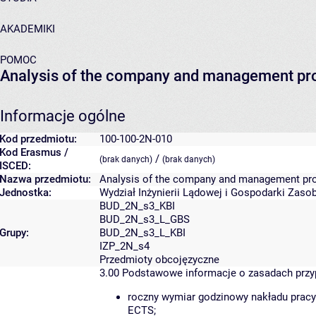
AKADEMIKI
POMOC
Analysis of the company and management p
Informacje ogólne
Kod przedmiotu:
100-100-2N-010
Kod Erasmus /
/
(brak danych)
(brak danych)
ISCED:
Nazwa przedmiotu:
Analysis of the company and management pr
Jednostka:
Wydział Inżynierii Lądowej i Gospodarki Zaso
BUD_2N_s3_KBI
BUD_2N_s3_L_GBS
Grupy:
BUD_2N_s3_L_KBI
IZP_2N_s4
Przedmioty obcojęzyczne
3.00
Podstawowe informacje o zasadach prz
roczny wymiar godzinowy nakładu pracy
ECTS;