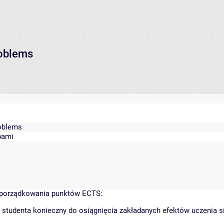
roblems
oblems
bami
yporządkowania punktów ECTS:
 studenta konieczny do osiągnięcia zakładanych efektów uczenia s