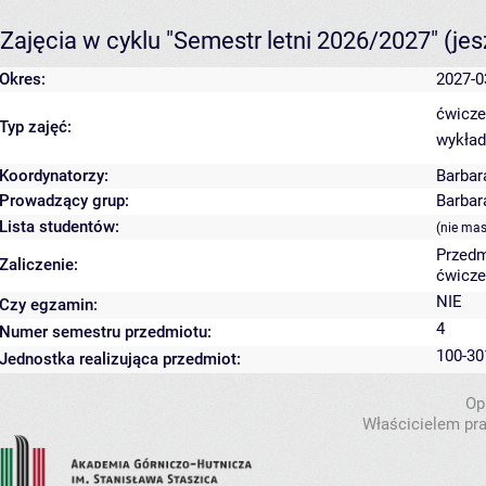
Zajęcia w cyklu "Semestr letni 2026/2027"
(je
Okres:
2027-0
ćwicze
Typ zajęć:
wykład
Koordynatorzy:
Barbar
Prowadzący grup:
Barbar
Lista studentów:
(nie ma
Przedm
Zaliczenie:
ćwicze
NIE
Czy egzamin:
4
Numer semestru przedmiotu:
100-30
Jednostka realizująca przedmiot:
Op
Właścicielem pra