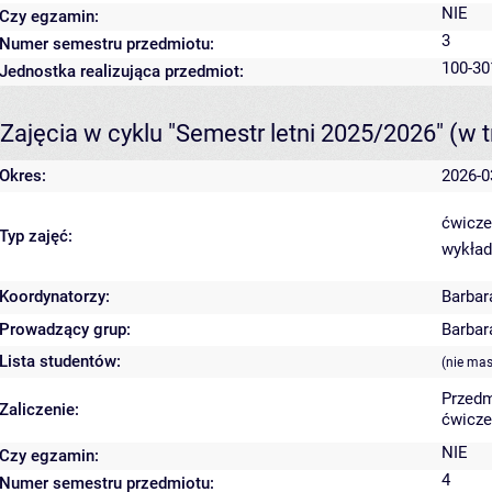
NIE
Czy egzamin:
3
Numer semestru przedmiotu:
100-30
Jednostka realizująca przedmiot:
Zajęcia w cyklu "Semestr letni 2025/2026"
(w t
Okres:
2026-0
ćwicze
Typ zajęć:
wykład
Koordynatorzy:
Barbar
Prowadzący grup:
Barbar
Lista studentów:
(nie ma
Przedm
Zaliczenie:
ćwicze
NIE
Czy egzamin:
4
Numer semestru przedmiotu: