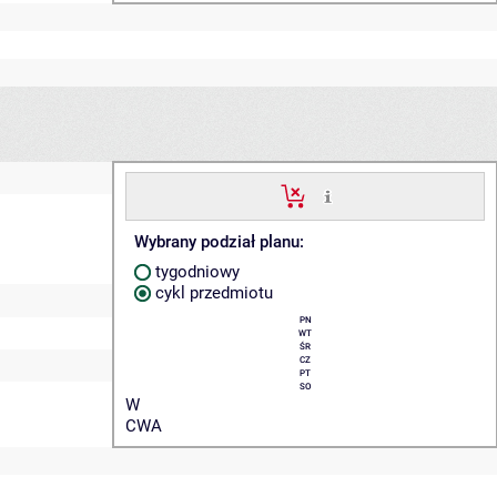
Wybrany podział planu:
tygodniowy
cykl przedmiotu
PN
WT
ŚR
CZ
PT
SO
W
CWA