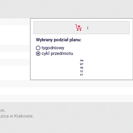
Wybrany podział planu:
tygodniowy
cykl przedmiotu
PN
WT
ŚR
CZ
PT
im.
szica w Krakowie.