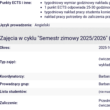
Punkty ECTS i inne:
tygodniowy wymiar godzinowy nakładu p
1 punkt ECTS odpowiada 25-30 godzinom
tygodniowy nakład pracy studenta konie
nakład pracy potrzebny do zaliczenia p
Język prowadzenia:
Angielski
Zajęcia w cyklu "Semestr zimowy 2025/2026"
Okres:
2025-1
ćwicze
Typ zajęć:
wykład
Koordynatorzy:
Barbar
Prowadzący grup:
Barbar
Lista studentów:
(nie ma
Przedm
Zaliczenie:
ćwicze