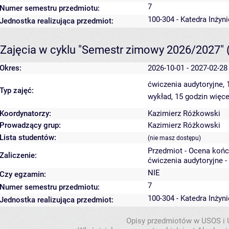
7
Numer semestru przedmiotu:
100-304 - Katedra Inżyn
Jednostka realizująca przedmiot:
Zajęcia w cyklu "Semestr zimowy 2026/2027"
Okres:
2026-10-01 - 2027-02-28
ćwiczenia audytoryjne,
Typ zajęć:
wykład, 15 godzin
więce
Koordynatorzy:
Kazimierz Różkowski
Prowadzący grup:
Kazimierz Różkowski
Lista studentów:
(nie masz dostępu)
Przedmiot - Ocena koń
Zaliczenie:
ćwiczenia audytoryjne -
NIE
Czy egzamin:
7
Numer semestru przedmiotu:
100-304 - Katedra Inżyn
Jednostka realizująca przedmiot:
Opisy przedmiotów w USOS i