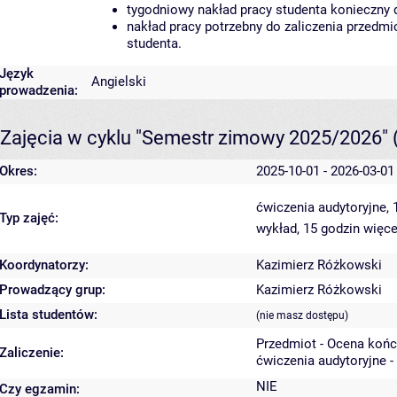
tygodniowy nakład pracy studenta konieczny 
nakład pracy potrzebny do zaliczenia przedm
studenta.
Język
Angielski
prowadzenia:
Zajęcia w cyklu "Semestr zimowy 2025/2026"
Okres:
2025-10-01 - 2026-03-01
ćwiczenia audytoryjne,
Typ zajęć:
wykład, 15 godzin
więce
Koordynatorzy:
Kazimierz Różkowski
Prowadzący grup:
Kazimierz Różkowski
Lista studentów:
(nie masz dostępu)
Przedmiot - Ocena koń
Zaliczenie:
ćwiczenia audytoryjne -
NIE
Czy egzamin: