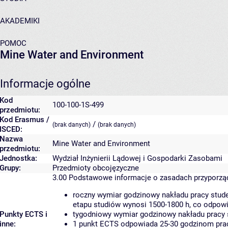
AKADEMIKI
POMOC
Mine Water and Environment
Informacje ogólne
Kod
100-100-1S-499
przedmiotu:
Kod Erasmus /
/
(brak danych)
(brak danych)
ISCED:
Nazwa
Mine Water and Environment
przedmiotu:
Jednostka:
Wydział Inżynierii Lądowej i Gospodarki Zasobami
Grupy:
Przedmioty obcojęzyczne
3.00
Podstawowe informacje o zasadach przyporz
roczny wymiar godzinowy nakładu pracy stude
etapu studiów wynosi 1500-1800 h, co odpow
Punkty ECTS i
tygodniowy wymiar godzinowy nakładu pracy 
inne:
1 punkt ECTS odpowiada 25-30 godzinom pracy