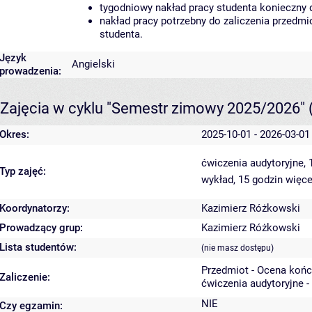
tygodniowy nakład pracy studenta konieczny 
nakład pracy potrzebny do zaliczenia przedm
studenta.
Język
Angielski
prowadzenia:
Zajęcia w cyklu "Semestr zimowy 2025/2026"
Okres:
2025-10-01 - 2026-03-01
ćwiczenia audytoryjne,
Typ zajęć:
wykład, 15 godzin
więce
Koordynatorzy:
Kazimierz Różkowski
Prowadzący grup:
Kazimierz Różkowski
Lista studentów:
(nie masz dostępu)
Przedmiot - Ocena koń
Zaliczenie:
ćwiczenia audytoryjne -
NIE
Czy egzamin: