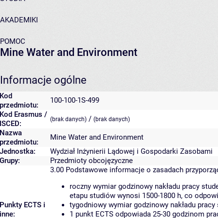
AKADEMIKI
POMOC
Mine Water and Environment
Informacje ogólne
Kod
100-100-1S-499
przedmiotu:
Kod Erasmus /
/
(brak danych)
(brak danych)
ISCED:
Nazwa
Mine Water and Environment
przedmiotu:
Jednostka:
Wydział Inżynierii Lądowej i Gospodarki Zasobami
Grupy:
Przedmioty obcojęzyczne
3.00
Podstawowe informacje o zasadach przyporz
roczny wymiar godzinowy nakładu pracy stude
etapu studiów wynosi 1500-1800 h, co odpow
Punkty ECTS i
tygodniowy wymiar godzinowy nakładu pracy 
inne:
1 punkt ECTS odpowiada 25-30 godzinom pracy