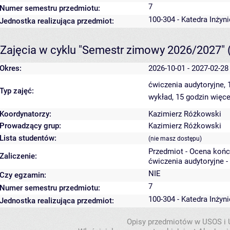
7
Numer semestru przedmiotu:
100-304 - Katedra Inżyn
Jednostka realizująca przedmiot:
Zajęcia w cyklu "Semestr zimowy 2026/2027"
Okres:
2026-10-01 - 2027-02-28
ćwiczenia audytoryjne,
Typ zajęć:
wykład, 15 godzin
więce
Koordynatorzy:
Kazimierz Różkowski
Prowadzący grup:
Kazimierz Różkowski
Lista studentów:
(nie masz dostępu)
Przedmiot - Ocena koń
Zaliczenie:
ćwiczenia audytoryjne -
NIE
Czy egzamin:
7
Numer semestru przedmiotu:
100-304 - Katedra Inżyn
Jednostka realizująca przedmiot:
Opisy przedmiotów w USOS i