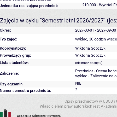
210-000 - Wydział En
Jednostka realizująca przedmiot:
Zajęcia w cyklu "Semestr letni 2026/2027"
(je
Okres:
2027-03-01 - 2027-09-30
Typ zajęć:
wykład, 30 godzin
więce
Koordynatorzy:
Wiktoria Sobczyk
Prowadzący grup:
Wiktoria Sobczyk
Lista studentów:
(nie masz dostępu)
Przedmiot - Ocena koń
Zaliczenie:
wykład - Zaliczenie na 
NIE
Czy egzamin:
2
Numer semestru przedmiotu:
Opisy przedmiotów w USOS i
Właścicielem praw autorskich jest Akademia