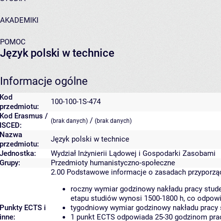
AKADEMIKI
POMOC
Język polski w technice
Informacje ogólne
Kod
100-100-1S-474
przedmiotu:
Kod Erasmus /
/
(brak danych)
(brak danych)
ISCED:
Nazwa
Język polski w technice
przedmiotu:
Jednostka:
Wydział Inżynierii Lądowej i Gospodarki Zasobami
Grupy:
Przedmioty humanistyczno-społeczne
2.00
Podstawowe informacje o zasadach przyporz
roczny wymiar godzinowy nakładu pracy stude
etapu studiów wynosi 1500-1800 h, co odpow
Punkty ECTS i
tygodniowy wymiar godzinowy nakładu pracy 
inne:
1 punkt ECTS odpowiada 25-30 godzinom pracy