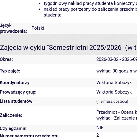
tygodniowy nakład pracy studenta konieczny 
nakład pracy potrzebny do zaliczenia przedm
studenta.
Język
Polski
prowadzenia:
Zajęcia w cyklu "Semestr letni 2025/2026"
(w t
Okres:
2026-03-02 - 2026-0
Typ zajęć:
wykład, 30 godzin
w
Koordynatorzy:
Wiktoria Sobczyk
Prowadzący grup:
Wiktoria Sobczyk
Lista studentów:
(nie masz dostępu)
Przedmiot - Ocena 
Zaliczenie:
wykład - Zaliczenie
NIE
Czy egzamin:
2
Numer semestru przedmiotu: