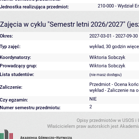
210-000 - Wydział En
Jednostka realizująca przedmiot:
Zajęcia w cyklu "Semestr letni 2026/2027"
(je
Okres:
2027-03-01 - 2027-09-30
Typ zajęć:
wykład, 30 godzin
więce
Koordynatorzy:
Wiktoria Sobczyk
Prowadzący grup:
Wiktoria Sobczyk
Lista studentów:
(nie masz dostępu)
Przedmiot - Ocena koń
Zaliczenie:
wykład - Zaliczenie na 
NIE
Czy egzamin:
2
Numer semestru przedmiotu:
Opisy przedmiotów w USOS i
Właścicielem praw autorskich jest Akademia