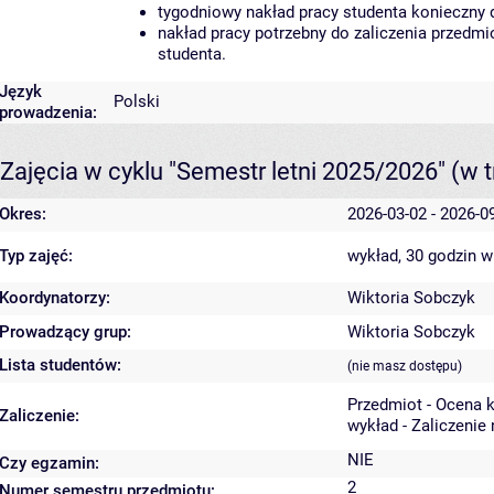
tygodniowy nakład pracy studenta konieczny 
nakład pracy potrzebny do zaliczenia przedm
studenta.
Język
Polski
prowadzenia:
Zajęcia w cyklu "Semestr letni 2025/2026"
(w t
Okres:
2026-03-02 - 2026-0
Typ zajęć:
wykład, 30 godzin
w
Koordynatorzy:
Wiktoria Sobczyk
Prowadzący grup:
Wiktoria Sobczyk
Lista studentów:
(nie masz dostępu)
Przedmiot - Ocena 
Zaliczenie:
wykład - Zaliczenie
NIE
Czy egzamin:
2
Numer semestru przedmiotu: