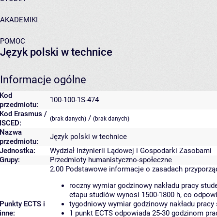
AKADEMIKI
POMOC
Język polski w technice
Informacje ogólne
Kod
100-100-1S-474
przedmiotu:
Kod Erasmus /
/
(brak danych)
(brak danych)
ISCED:
Nazwa
Język polski w technice
przedmiotu:
Jednostka:
Wydział Inżynierii Lądowej i Gospodarki Zasobami
Grupy:
Przedmioty humanistyczno-społeczne
2.00
Podstawowe informacje o zasadach przyporz
roczny wymiar godzinowy nakładu pracy stude
etapu studiów wynosi 1500-1800 h, co odpow
Punkty ECTS i
tygodniowy wymiar godzinowy nakładu pracy 
inne:
1 punkt ECTS odpowiada 25-30 godzinom pracy