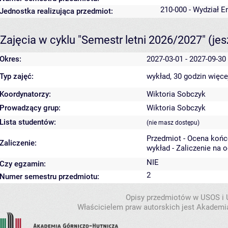
210-000 - Wydział En
Jednostka realizująca przedmiot:
Zajęcia w cyklu "Semestr letni 2026/2027"
(je
Okres:
2027-03-01 - 2027-09-30
Typ zajęć:
wykład, 30 godzin
więce
Koordynatorzy:
Wiktoria Sobczyk
Prowadzący grup:
Wiktoria Sobczyk
Lista studentów:
(nie masz dostępu)
Przedmiot - Ocena koń
Zaliczenie:
wykład - Zaliczenie na 
NIE
Czy egzamin:
2
Numer semestru przedmiotu:
Opisy przedmiotów w USOS i
Właścicielem praw autorskich jest Akademia