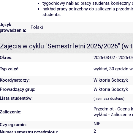
tygodniowy nakład pracy studenta konieczny 
nakład pracy potrzebny do zaliczenia przedm
studenta.
Język
Polski
prowadzenia:
Zajęcia w cyklu "Semestr letni 2025/2026"
(w t
Okres:
2026-03-02 - 2026-0
Typ zajęć:
wykład, 30 godzin
w
Koordynatorzy:
Wiktoria Sobczyk
Prowadzący grup:
Wiktoria Sobczyk
Lista studentów:
(nie masz dostępu)
Przedmiot - Ocena 
Zaliczenie:
wykład - Zaliczenie
NIE
Czy egzamin:
2
Numer semestru przedmiotu: