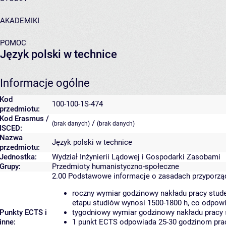
AKADEMIKI
POMOC
Język polski w technice
Informacje ogólne
Kod
100-100-1S-474
przedmiotu:
Kod Erasmus /
/
(brak danych)
(brak danych)
ISCED:
Nazwa
Język polski w technice
przedmiotu:
Jednostka:
Wydział Inżynierii Lądowej i Gospodarki Zasobami
Grupy:
Przedmioty humanistyczno-społeczne
2.00
Podstawowe informacje o zasadach przyporz
roczny wymiar godzinowy nakładu pracy stude
etapu studiów wynosi 1500-1800 h, co odpow
Punkty ECTS i
tygodniowy wymiar godzinowy nakładu pracy 
inne:
1 punkt ECTS odpowiada 25-30 godzinom pracy