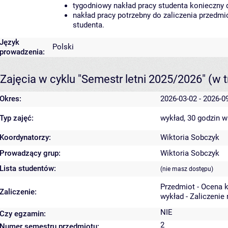
tygodniowy nakład pracy studenta konieczny 
nakład pracy potrzebny do zaliczenia przedm
studenta.
Język
Polski
prowadzenia:
Zajęcia w cyklu "Semestr letni 2025/2026"
(w t
Okres:
2026-03-02 - 2026-0
Typ zajęć:
wykład, 30 godzin
w
Koordynatorzy:
Wiktoria Sobczyk
Prowadzący grup:
Wiktoria Sobczyk
Lista studentów:
(nie masz dostępu)
Przedmiot - Ocena 
Zaliczenie:
wykład - Zaliczenie
NIE
Czy egzamin:
2
Numer semestru przedmiotu: