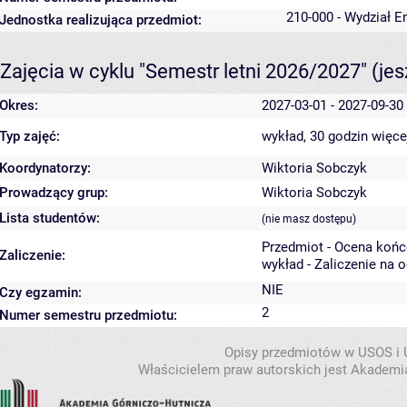
210-000 - Wydział En
Jednostka realizująca przedmiot:
Zajęcia w cyklu "Semestr letni 2026/2027"
(je
Okres:
2027-03-01 - 2027-09-30
Typ zajęć:
wykład, 30 godzin
więce
Koordynatorzy:
Wiktoria Sobczyk
Prowadzący grup:
Wiktoria Sobczyk
Lista studentów:
(nie masz dostępu)
Przedmiot - Ocena koń
Zaliczenie:
wykład - Zaliczenie na 
NIE
Czy egzamin:
2
Numer semestru przedmiotu:
Opisy przedmiotów w USOS i
Właścicielem praw autorskich jest Akademia