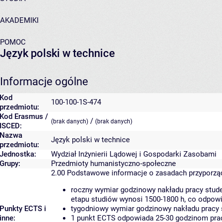
AKADEMIKI
POMOC
Język polski w technice
Informacje ogólne
Kod
100-100-1S-474
przedmiotu:
Kod Erasmus /
/
(brak danych)
(brak danych)
ISCED:
Nazwa
Język polski w technice
przedmiotu:
Jednostka:
Wydział Inżynierii Lądowej i Gospodarki Zasobami
Grupy:
Przedmioty humanistyczno-społeczne
2.00
Podstawowe informacje o zasadach przyporz
roczny wymiar godzinowy nakładu pracy stude
etapu studiów wynosi 1500-1800 h, co odpow
Punkty ECTS i
tygodniowy wymiar godzinowy nakładu pracy 
inne:
1 punkt ECTS odpowiada 25-30 godzinom pracy