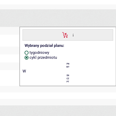
Wybrany podział planu:
tygodniowy
cykl przedmiotu
PN
WT
W
ŚR
CZ
PT