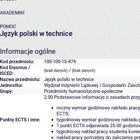
AKADEMIKI
POMOC
Język polski w technice
Informacje ogólne
Kod przedmiotu:
100-100-1S-474
Kod Erasmus /
/
(brak danych)
(brak danych)
ISCED:
Nazwa przedmiotu:
Język polski w technice
Jednostka:
Wydział Inżynierii Lądowej i Gospodarki Zaso
Grupy:
Przedmioty humanistyczno-społeczne
2.00
Podstawowe informacje o zasadach prz
roczny wymiar godzinowy nakładu pracy
ECTS;
Punkty ECTS i inne:
tygodniowy wymiar godzinowy nakładu p
1 punkt ECTS odpowiada 25-30 godzinom
tygodniowy nakład pracy studenta konie
nakład pracy potrzebny do zaliczenia p