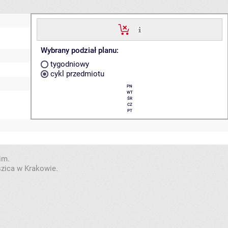
Wybrany podział planu:
tygodniowy
cykl przedmiotu
PN
WT
ŚR
CZ
PT
im.
szica w Krakowie.