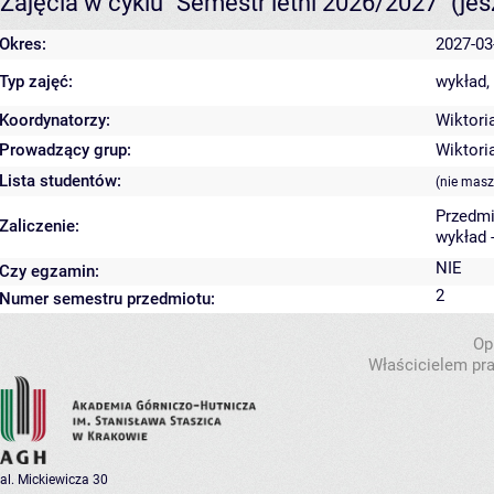
Zajęcia w cyklu "Semestr letni 2026/2027"
(je
Okres:
2027-03
Typ zajęć:
wykład,
Koordynatorzy:
Wiktori
Prowadzący grup:
Wiktori
Lista studentów:
(nie masz
Przedmi
Zaliczenie:
wykład 
NIE
Czy egzamin:
2
Numer semestru przedmiotu:
Op
Właścicielem pra
al. Mickiewicza 30