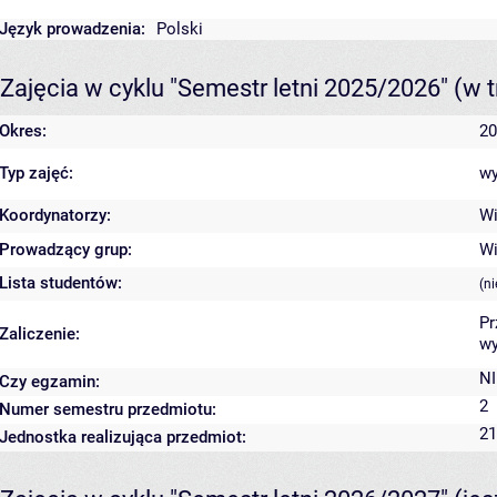
Język prowadzenia:
Polski
Zajęcia w cyklu "Semestr letni 2025/2026"
(w t
Okres:
20
Typ zajęć:
wy
Koordynatorzy:
Wi
Prowadzący grup:
Wi
Lista studentów:
(n
Pr
Zaliczenie:
wy
NI
Czy egzamin:
2
Numer semestru przedmiotu:
21
Jednostka realizująca przedmiot: