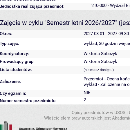
210-000 - Wydział En
Jednostka realizująca przedmiot:
Zajęcia w cyklu "Semestr letni 2026/2027"
(je
Okres:
2027-03-01 - 2027-09-30
Typ zajęć:
wykład, 30 godzin
więce
Koordynatorzy:
Wiktoria Sobczyk
Prowadzący grup:
Wiktoria Sobczyk
Lista studentów:
(nie masz dostępu)
Przedmiot - Ocena koń
Zaliczenie:
wykład - Zaliczenie na 
NIE
Czy egzamin:
2
Numer semestru przedmiotu:
Opisy przedmiotów w USOS i
Właścicielem praw autorskich jest Akademia