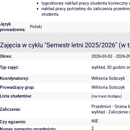
tygodniowy nakład pracy studenta konieczny 
nakład pracy potrzebny do zaliczenia przedm
studenta.
Język
Polski
prowadzenia:
Zajęcia w cyklu "Semestr letni 2025/2026"
(w t
Okres:
2026-03-02 - 2026-0
Typ zajęć:
wykład, 30 godzin
w
Koordynatorzy:
Wiktoria Sobczyk
Prowadzący grup:
Wiktoria Sobczyk
Lista studentów:
(nie masz dostępu)
Przedmiot - Ocena 
Zaliczenie:
wykład - Zaliczenie
NIE
Czy egzamin:
2
Numer semestru przedmiotu: