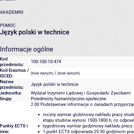
AKADEMIKI
POMOC
Język polski w technice
Informacje ogólne
Kod
100-100-1S-474
przedmiotu:
Kod Erasmus /
/
(brak danych)
(brak danych)
ISCED:
Nazwa
Język polski w technice
przedmiotu:
Jednostka:
Wydział Inżynierii Lądowej i Gospodarki Zasobami
Grupy:
Przedmioty humanistyczno-społeczne
2.00
Podstawowe informacje o zasadach przyporz
roczny wymiar godzinowy nakładu pracy stude
etapu studiów wynosi 1500-1800 h, co odpow
Punkty ECTS i
tygodniowy wymiar godzinowy nakładu pracy 
inne:
1 punkt ECTS odpowiada 25-30 godzinom pracy