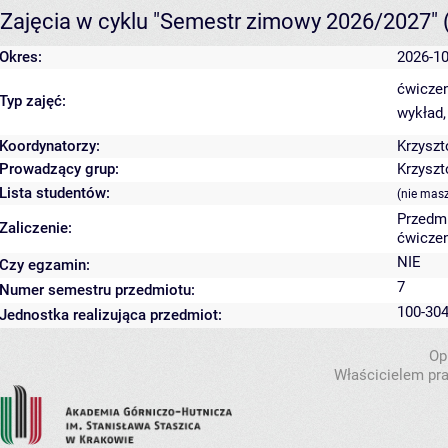
Zajęcia w cyklu "Semestr zimowy 2026/2027"
Okres:
2026-10
ćwiczen
Typ zajęć:
wykład,
Koordynatorzy:
Krzyszt
Prowadzący grup:
Krzyszt
Lista studentów:
(nie mas
Przedm
Zaliczenie:
ćwiczen
NIE
Czy egzamin:
7
Numer semestru przedmiotu:
100-304
Jednostka realizująca przedmiot:
Op
Właścicielem pra