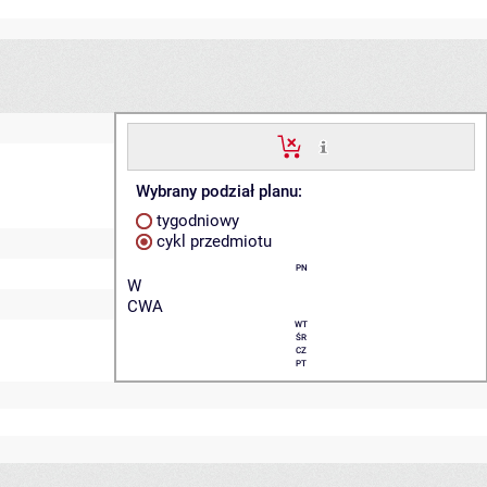
Wybrany podział planu:
tygodniowy
cykl przedmiotu
PN
W
CWA
WT
ŚR
CZ
PT