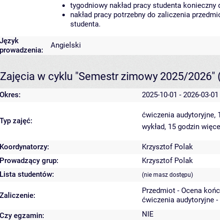
tygodniowy nakład pracy studenta konieczny 
nakład pracy potrzebny do zaliczenia przedm
studenta.
Język
Angielski
prowadzenia:
Zajęcia w cyklu "Semestr zimowy 2025/2026"
Okres:
2025-10-01 - 2026-03-01
ćwiczenia audytoryjne,
Typ zajęć:
wykład, 15 godzin
więce
Koordynatorzy:
Krzysztof Polak
Prowadzący grup:
Krzysztof Polak
Lista studentów:
(nie masz dostępu)
Przedmiot - Ocena koń
Zaliczenie:
ćwiczenia audytoryjne -
NIE
Czy egzamin: