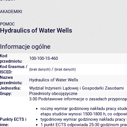
AKADEMIKI
POMOC
Hydraulics of Water Wells
Informacje ogólne
Kod
100-100-1S-460
przedmiotu:
Kod Erasmus /
/
(brak danych)
(brak danych)
ISCED:
Nazwa
Hydraulics of Water Wells
przedmiotu:
Jednostka:
Wydział Inżynierii Lądowej i Gospodarki Zasobami
Grupy:
Przedmioty obcojęzyczne
3.00
Podstawowe informacje o zasadach przyporz
roczny wymiar godzinowy nakładu pracy stude
etapu studiów wynosi 1500-1800 h, co odpow
Punkty ECTS i
tygodniowy wymiar godzinowy nakładu pracy 
inne:
1 punkt ECTS odpowiada 25-30 godzinom pracy