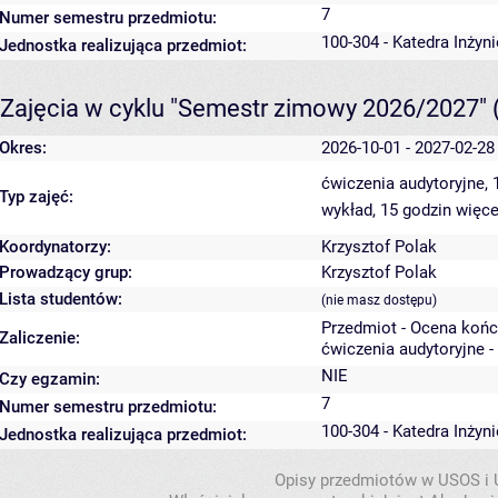
7
Numer semestru przedmiotu:
100-304 - Katedra Inżyn
Jednostka realizująca przedmiot:
Zajęcia w cyklu "Semestr zimowy 2026/2027"
Okres:
2026-10-01 - 2027-02-28
ćwiczenia audytoryjne,
Typ zajęć:
wykład, 15 godzin
więce
Koordynatorzy:
Krzysztof Polak
Prowadzący grup:
Krzysztof Polak
Lista studentów:
(nie masz dostępu)
Przedmiot - Ocena koń
Zaliczenie:
ćwiczenia audytoryjne -
NIE
Czy egzamin:
7
Numer semestru przedmiotu:
100-304 - Katedra Inżyn
Jednostka realizująca przedmiot:
Opisy przedmiotów w USOS i