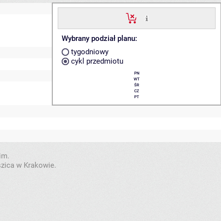
Wybrany podział planu:
tygodniowy
cykl przedmiotu
PN
WT
ŚR
CZ
PT
im.
szica w Krakowie.