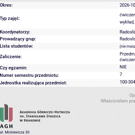
Okres:
2026-10
ćwiczen
Typ zajęć:
wykład,
Koordynatorzy:
Radosł
Prowadzący grup:
Radosł
Lista studentów:
(nie mas
Przedm
Zaliczenie:
ćwiczen
NIE
Czy egzamin:
7
Numer semestru przedmiotu:
100-304
Jednostka realizująca przedmiot:
Op
Właścicielem pra
al. Mickiewicza 30