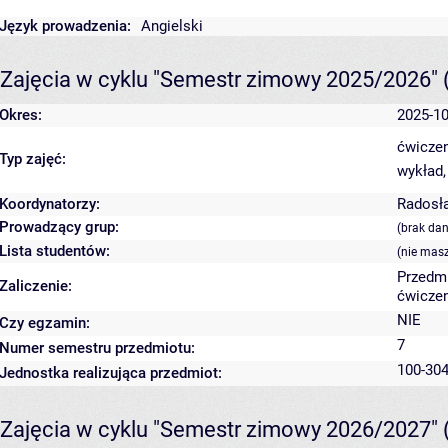
Język prowadzenia:
Angielski
Zajęcia w cyklu "Semestr zimowy 2025/2026"
Okres:
2025-10
ćwiczen
Typ zajęć:
wykład,
Koordynatorzy:
Radosł
Prowadzący grup:
(brak da
Lista studentów:
(nie mas
Przedm
Zaliczenie:
ćwiczen
NIE
Czy egzamin:
7
Numer semestru przedmiotu:
100-304
Jednostka realizująca przedmiot:
Zajęcia w cyklu "Semestr zimowy 2026/2027"