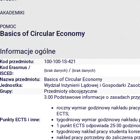
AKADEMIKI
POMOC
Basics of Circular Economy
Informacje ogólne
Kod przedmiotu:
100-100-1S-421
Kod Erasmus /
/
(brak danych)
(brak danych)
ISCED:
Nazwa przedmiotu:
Basics of Circular Economy
Jednostka:
Wydział Inżynierii Lądowej i Gospodarki Zaso
Grupy:
Przedmioty obcojęzyczne
3.00
Podstawowe informacje o zasadach prz
roczny wymiar godzinowy nakładu pracy
ECTS;
Punkty ECTS i inne:
tygodniowy wymiar godzinowy nakładu p
1 punkt ECTS odpowiada 25-30 godzinom
tygodniowy nakład pracy studenta konie
nakład pracy potrzebny do zaliczenia p