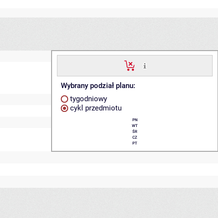
Wybrany podział planu:
tygodniowy
cykl przedmiotu
PN
WT
ŚR
CZ
PT