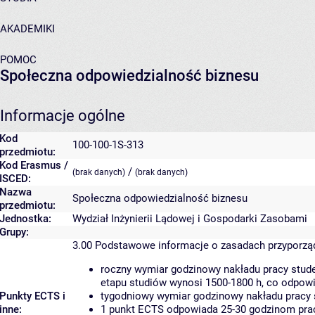
AKADEMIKI
POMOC
Społeczna odpowiedzialność biznesu
Informacje ogólne
Kod
100-100-1S-313
przedmiotu:
Kod Erasmus /
/
(brak danych)
(brak danych)
ISCED:
Nazwa
Społeczna odpowiedzialność biznesu
przedmiotu:
Jednostka:
Wydział Inżynierii Lądowej i Gospodarki Zasobami
Grupy:
3.00
Podstawowe informacje o zasadach przyporz
roczny wymiar godzinowy nakładu pracy stude
etapu studiów wynosi 1500-1800 h, co odpow
Punkty ECTS i
tygodniowy wymiar godzinowy nakładu pracy 
inne:
1 punkt ECTS odpowiada 25-30 godzinom pracy