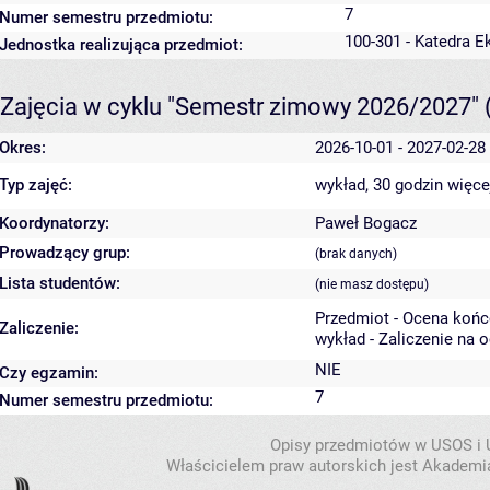
7
Numer semestru przedmiotu:
100-301 - Katedra E
Jednostka realizująca przedmiot:
Zajęcia w cyklu "Semestr zimowy 2026/2027"
Okres:
2026-10-01 - 2027-02-28
Typ zajęć:
wykład, 30 godzin
więce
Koordynatorzy:
Paweł Bogacz
Prowadzący grup:
(brak danych)
Lista studentów:
(nie masz dostępu)
Przedmiot - Ocena koń
Zaliczenie:
wykład - Zaliczenie na 
NIE
Czy egzamin:
7
Numer semestru przedmiotu:
Opisy przedmiotów w USOS i
Właścicielem praw autorskich jest Akademia