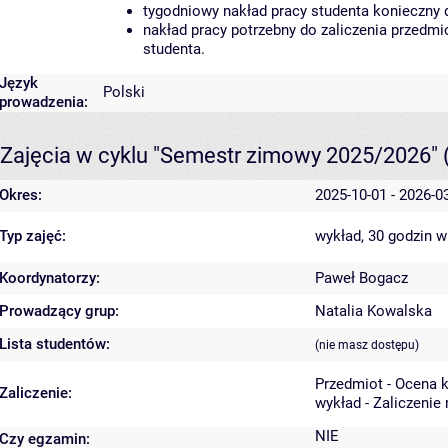
tygodniowy nakład pracy studenta konieczny 
nakład pracy potrzebny do zaliczenia przedm
studenta.
Język
Polski
prowadzenia:
Zajęcia w cyklu "Semestr zimowy 2025/2026"
Okres:
2025-10-01 - 2026-0
Typ zajęć:
wykład, 30 godzin
w
Koordynatorzy:
Paweł Bogacz
Prowadzący grup:
Natalia Kowalska
Lista studentów:
(nie masz dostępu)
Przedmiot - Ocena 
Zaliczenie:
wykład - Zaliczenie
NIE
Czy egzamin: