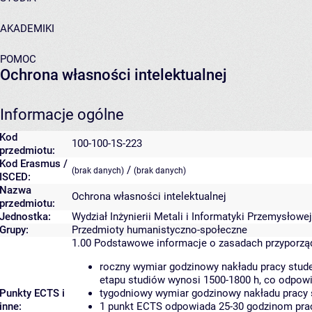
AKADEMIKI
POMOC
Ochrona własności intelektualnej
Informacje ogólne
Kod
100-100-1S-223
przedmiotu:
Kod Erasmus /
/
(brak danych)
(brak danych)
ISCED:
Nazwa
Ochrona własności intelektualnej
przedmiotu:
Jednostka:
Wydział Inżynierii Metali i Informatyki Przemysłowej
Grupy:
Przedmioty humanistyczno-społeczne
1.00
Podstawowe informacje o zasadach przyporz
roczny wymiar godzinowy nakładu pracy stude
etapu studiów wynosi 1500-1800 h, co odpow
Punkty ECTS i
tygodniowy wymiar godzinowy nakładu pracy 
inne:
1 punkt ECTS odpowiada 25-30 godzinom pracy