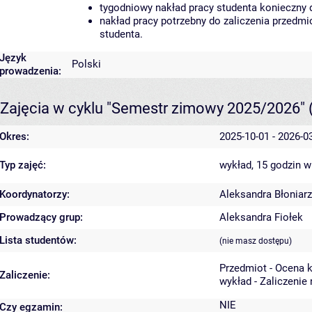
tygodniowy nakład pracy studenta konieczny 
nakład pracy potrzebny do zaliczenia przedm
studenta.
Język
Polski
prowadzenia:
Zajęcia w cyklu "Semestr zimowy 2025/2026"
Okres:
2025-10-01 - 2026-0
Typ zajęć:
wykład, 15 godzin
w
Koordynatorzy:
Aleksandra Błoniarz
Prowadzący grup:
Aleksandra Fiołek
Lista studentów:
(nie masz dostępu)
Przedmiot - Ocena 
Zaliczenie:
wykład - Zaliczenie
NIE
Czy egzamin: