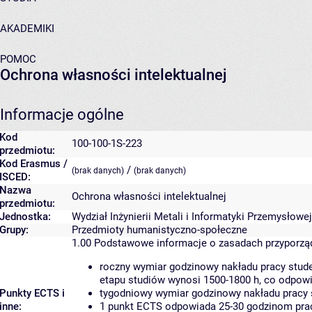
AKADEMIKI
POMOC
Ochrona własności intelektualnej
Informacje ogólne
Kod
100-100-1S-223
przedmiotu:
Kod Erasmus /
/
(brak danych)
(brak danych)
ISCED:
Nazwa
Ochrona własności intelektualnej
przedmiotu:
Jednostka:
Wydział Inżynierii Metali i Informatyki Przemysłowej
Grupy:
Przedmioty humanistyczno-społeczne
1.00
Podstawowe informacje o zasadach przyporz
roczny wymiar godzinowy nakładu pracy stude
etapu studiów wynosi 1500-1800 h, co odpow
Punkty ECTS i
tygodniowy wymiar godzinowy nakładu pracy 
inne:
1 punkt ECTS odpowiada 25-30 godzinom pracy