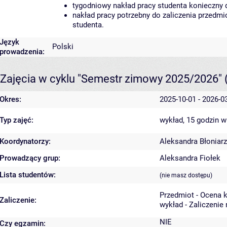
tygodniowy nakład pracy studenta konieczny 
nakład pracy potrzebny do zaliczenia przedm
studenta.
Język
Polski
prowadzenia:
Zajęcia w cyklu "Semestr zimowy 2025/2026"
Okres:
2025-10-01 - 2026-0
Typ zajęć:
wykład, 15 godzin
w
Koordynatorzy:
Aleksandra Błoniarz
Prowadzący grup:
Aleksandra Fiołek
Lista studentów:
(nie masz dostępu)
Przedmiot - Ocena 
Zaliczenie:
wykład - Zaliczenie
NIE
Czy egzamin: