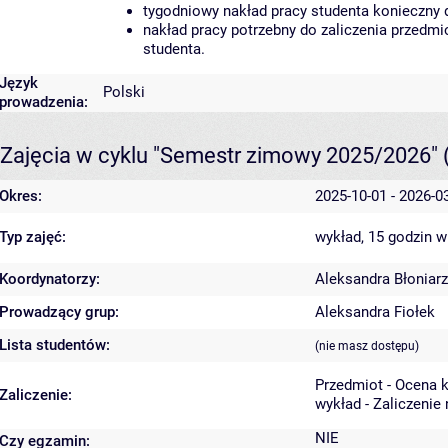
tygodniowy nakład pracy studenta konieczny 
nakład pracy potrzebny do zaliczenia przedm
studenta.
Język
Polski
prowadzenia:
Zajęcia w cyklu "Semestr zimowy 2025/2026"
Okres:
2025-10-01 - 2026-0
Typ zajęć:
wykład, 15 godzin
w
Koordynatorzy:
Aleksandra Błoniarz
Prowadzący grup:
Aleksandra Fiołek
Lista studentów:
(nie masz dostępu)
Przedmiot - Ocena 
Zaliczenie:
wykład - Zaliczenie
NIE
Czy egzamin: