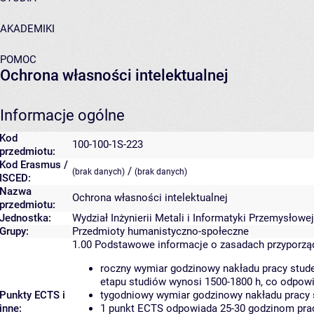
AKADEMIKI
POMOC
Ochrona własności intelektualnej
Informacje ogólne
Kod
100-100-1S-223
przedmiotu:
Kod Erasmus /
/
(brak danych)
(brak danych)
ISCED:
Nazwa
Ochrona własności intelektualnej
przedmiotu:
Jednostka:
Wydział Inżynierii Metali i Informatyki Przemysłowej
Grupy:
Przedmioty humanistyczno-społeczne
1.00
Podstawowe informacje o zasadach przyporz
roczny wymiar godzinowy nakładu pracy stude
etapu studiów wynosi 1500-1800 h, co odpow
Punkty ECTS i
tygodniowy wymiar godzinowy nakładu pracy 
inne:
1 punkt ECTS odpowiada 25-30 godzinom pracy