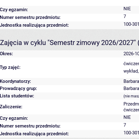
NIE
Czy egzamin:
7
Numer semestru przedmiotu:
100-301
Jednostka realizująca przedmiot:
Zajęcia w cyklu "Semestr zimowy 2026/2027"
Okres:
2026-10
ćwiczen
Typ zajęć:
wykład,
Koordynatorzy:
Barbar
Prowadzący grup:
Barbar
Lista studentów:
(nie mas
Przedm
Zaliczenie:
ćwiczen
NIE
Czy egzamin:
7
Numer semestru przedmiotu:
100-301
Jednostka realizująca przedmiot: