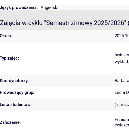
Język prowadzenia:
Angielski
Zajęcia w cyklu "Semestr zimowy 2025/2026"
Okres:
2025-10
ćwiczen
Typ zajęć:
wykład,
Koordynatorzy:
Barbar
Prowadzący grup:
Lucia 
Lista studentów:
(nie mas
Przedm
Zaliczenie:
ćwiczen