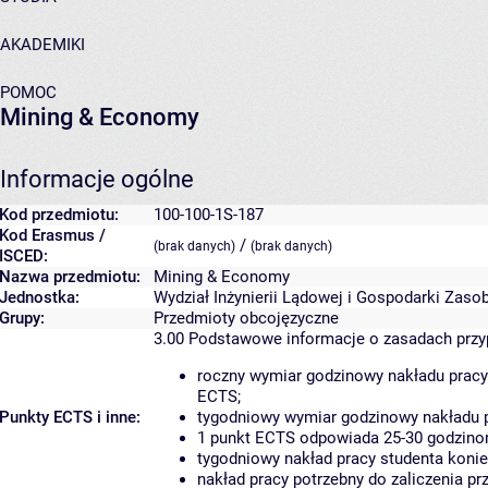
AKADEMIKI
POMOC
Mining & Economy
Informacje ogólne
Kod przedmiotu:
100-100-1S-187
Kod Erasmus /
/
(brak danych)
(brak danych)
ISCED:
Nazwa przedmiotu:
Mining & Economy
Jednostka:
Wydział Inżynierii Lądowej i Gospodarki Zaso
Grupy:
Przedmioty obcojęzyczne
3.00
Podstawowe informacje o zasadach prz
roczny wymiar godzinowy nakładu pracy
ECTS;
Punkty ECTS i inne:
tygodniowy wymiar godzinowy nakładu p
1 punkt ECTS odpowiada 25-30 godzinom
tygodniowy nakład pracy studenta konie
nakład pracy potrzebny do zaliczenia p