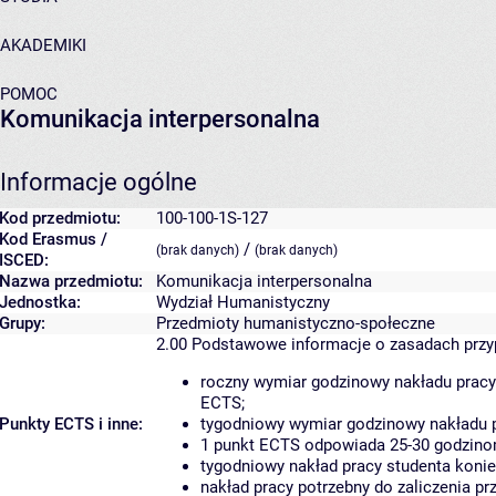
AKADEMIKI
POMOC
Komunikacja interpersonalna
Informacje ogólne
Kod przedmiotu:
100-100-1S-127
Kod Erasmus /
/
(brak danych)
(brak danych)
ISCED:
Nazwa przedmiotu:
Komunikacja interpersonalna
Jednostka:
Wydział Humanistyczny
Grupy:
Przedmioty humanistyczno-społeczne
2.00
Podstawowe informacje o zasadach prz
roczny wymiar godzinowy nakładu pracy
ECTS;
Punkty ECTS i inne:
tygodniowy wymiar godzinowy nakładu p
1 punkt ECTS odpowiada 25-30 godzinom
tygodniowy nakład pracy studenta konie
nakład pracy potrzebny do zaliczenia p