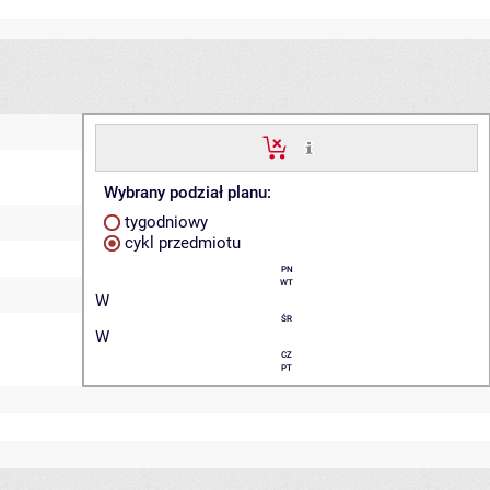
Wybrany podział planu:
tygodniowy
cykl przedmiotu
PN
WT
W
ŚR
W
CZ
PT