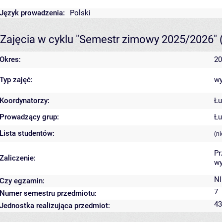
Język prowadzenia:
Polski
Zajęcia w cyklu "Semestr zimowy 2025/2026"
Okres:
20
Typ zajęć:
wy
Koordynatorzy:
Łu
Prowadzący grup:
Łu
Lista studentów:
(n
Pr
Zaliczenie:
wy
NI
Czy egzamin:
7
Numer semestru przedmiotu:
43
Jednostka realizująca przedmiot: