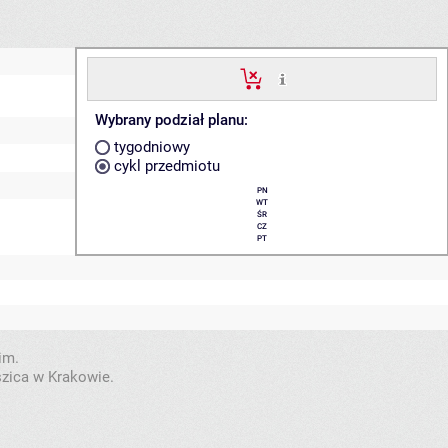
Wybrany podział planu:
tygodniowy
cykl przedmiotu
PN
WT
ŚR
CZ
PT
im.
szica w Krakowie.