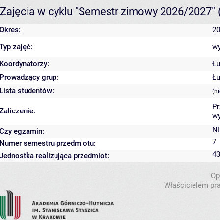
Zajęcia w cyklu "Semestr zimowy 2026/2027"
Okres:
20
Typ zajęć:
wy
Koordynatorzy:
Łu
Prowadzący grup:
Łu
Lista studentów:
(n
Pr
Zaliczenie:
wy
NI
Czy egzamin:
7
Numer semestru przedmiotu:
43
Jednostka realizująca przedmiot:
Op
Właścicielem pra