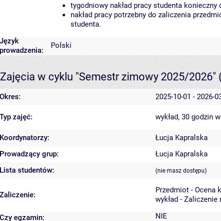
tygodniowy nakład pracy studenta konieczny 
nakład pracy potrzebny do zaliczenia przedm
studenta.
Język
Polski
prowadzenia:
Zajęcia w cyklu "Semestr zimowy 2025/2026"
Okres:
2025-10-01 - 2026-0
Typ zajęć:
wykład, 30 godzin
w
Koordynatorzy:
Łucja Kapralska
Prowadzący grup:
Łucja Kapralska
Lista studentów:
(nie masz dostępu)
Przedmiot - Ocena 
Zaliczenie:
wykład - Zaliczenie
NIE
Czy egzamin: