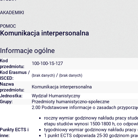
AKADEMIKI
POMOC
Komunikacja interpersonalna
Informacje ogólne
Kod
100-100-1S-127
przedmiotu:
Kod Erasmus /
/
(brak danych)
(brak danych)
ISCED:
Nazwa
Komunikacja interpersonalna
przedmiotu:
Jednostka:
Wydział Humanistyczny
Grupy:
Przedmioty humanistyczno-społeczne
2.00
Podstawowe informacje o zasadach przyporz
roczny wymiar godzinowy nakładu pracy stude
etapu studiów wynosi 1500-1800 h, co odpow
Punkty ECTS i
tygodniowy wymiar godzinowy nakładu pracy 
inne:
1 punkt ECTS odpowiada 25-30 godzinom pracy