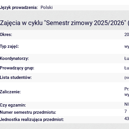
Język prowadzenia:
Polski
Zajęcia w cyklu "Semestr zimowy 2025/2026"
Okres:
20
Typ zajęć:
wy
Koordynatorzy:
Łu
Prowadzący grup:
Łu
Lista studentów:
(n
Pr
Zaliczenie:
wy
NI
Czy egzamin:
7
Numer semestru przedmiotu:
43
Jednostka realizująca przedmiot: