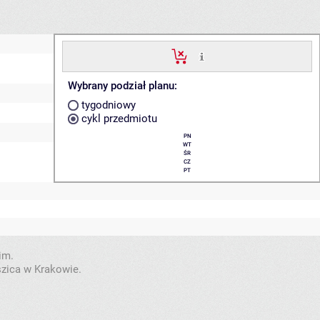
Wybrany podział planu:
tygodniowy
cykl przedmiotu
PN
WT
ŚR
CZ
PT
im.
szica w Krakowie.