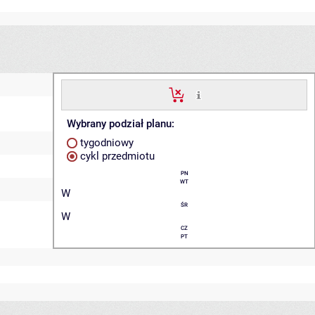
Wybrany podział planu:
tygodniowy
cykl przedmiotu
PN
WT
W
ŚR
W
CZ
PT