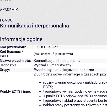
AKADEMIKI
POMOC
Komunikacja interpersonalna
Informacje ogólne
Kod przedmiotu:
100-100-1S-127
Kod Erasmus /
/
(brak danych)
(brak danych)
ISCED:
Nazwa przedmiotu:
Komunikacja interpersonalna
Jednostka:
Wydział Humanistyczny
Grupy:
Przedmioty humanistyczno-społeczne
2.00
Podstawowe informacje o zasadach prz
roczny wymiar godzinowy nakładu pracy
ECTS;
Punkty ECTS i inne:
tygodniowy wymiar godzinowy nakładu p
1 punkt ECTS odpowiada 25-30 godzinom
tygodniowy nakład pracy studenta konie
nakład pracy potrzebny do zaliczenia p