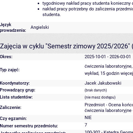
tygodniowy nakład pracy studenta konieczny 
nakład pracy potrzebny do zaliczenia przedm
studenta.
Język
Angielski
prowadzenia:
Zajęcia w cyklu "Semestr zimowy 2025/2026"
Okres:
2025-10-01 - 2026-03-01
ćwiczenia laboratoryjne
Typ zajęć:
wykład, 15 godzin
więcej
Koordynatorzy:
Jacek Jakubowski
Prowadzący grup:
(brak danych)
Lista studentów:
(nie masz dostępu)
Przedmiot - Ocena końc
Zaliczenie:
ćwiczenia laboratoryjne 
NIE
Czy egzamin:
7
Numer semestru przedmiotu:
100-302 - Katedra Geome