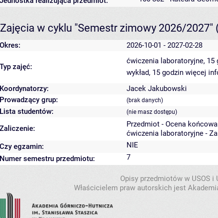
Jednostka realizująca przedmiot:
Zajęcia w cyklu "Semestr zimowy 2026/2027"
Okres:
2026-10-01 - 2027-02-28
ćwiczenia laboratoryjne, 15
Typ zajęć:
wykład, 15 godzin
więcej in
Koordynatorzy:
Jacek Jakubowski
Prowadzący grup:
(brak danych)
Lista studentów:
(nie masz dostępu)
Przedmiot - Ocena końcowa
Zaliczenie:
ćwiczenia laboratoryjne - Z
NIE
Czy egzamin:
7
Numer semestru przedmiotu:
Opisy przedmiotów w USOS i
Właścicielem praw autorskich jest Akademia