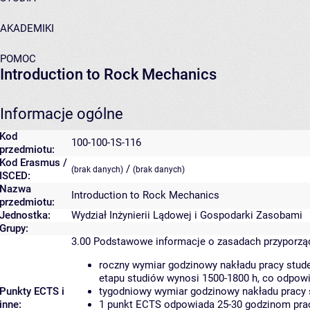
AKADEMIKI
POMOC
Introduction to Rock Mechanics
Informacje ogólne
Kod
100-100-1S-116
przedmiotu:
Kod Erasmus /
/
(brak danych)
(brak danych)
ISCED:
Nazwa
Introduction to Rock Mechanics
przedmiotu:
Jednostka:
Wydział Inżynierii Lądowej i Gospodarki Zasobami
Grupy:
3.00
Podstawowe informacje o zasadach przyporz
roczny wymiar godzinowy nakładu pracy stude
etapu studiów wynosi 1500-1800 h, co odpow
Punkty ECTS i
tygodniowy wymiar godzinowy nakładu pracy 
inne:
1 punkt ECTS odpowiada 25-30 godzinom pracy