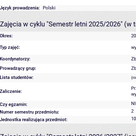
Język prowadzenia:
Polski
Zajęcia w cyklu "Semestr letni 2025/2026"
(w t
Okres:
20
Typ zajęć:
wy
Koordynatorzy:
Zb
Prowadzący grup:
Zb
Lista studentów:
(n
Pr
Zaliczenie:
wy
NI
Czy egzamin:
2
Numer semestru przedmiotu:
10
Jednostka realizująca przedmiot: