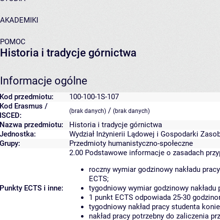
AKADEMIKI
POMOC
Historia i tradycje górnictwa
Informacje ogólne
Kod przedmiotu:
100-100-1S-107
Kod Erasmus /
/
(brak danych)
(brak danych)
ISCED:
Nazwa przedmiotu:
Historia i tradycje górnictwa
Jednostka:
Wydział Inżynierii Lądowej i Gospodarki Zaso
Grupy:
Przedmioty humanistyczno-społeczne
2.00
Podstawowe informacje o zasadach prz
roczny wymiar godzinowy nakładu pracy
ECTS;
Punkty ECTS i inne:
tygodniowy wymiar godzinowy nakładu p
1 punkt ECTS odpowiada 25-30 godzinom
tygodniowy nakład pracy studenta konie
nakład pracy potrzebny do zaliczenia p