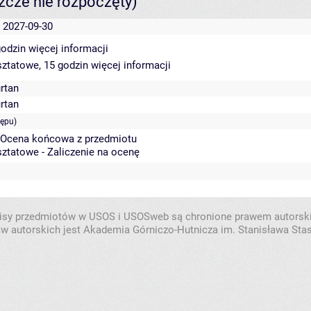
szcze nie rozpoczęty)
- 2027-09-30
godzin
więcej informacji
sztatowe, 15 godzin
więcej informacji
rtan
rtan
tępu)
- Ocena końcowa z przedmiotu
sztatowe - Zaliczenie na ocenę
isy przedmiotów w USOS i USOSweb są chronione prawem autorsk
w autorskich jest Akademia Górniczo-Hutnicza im. Stanisława Sta