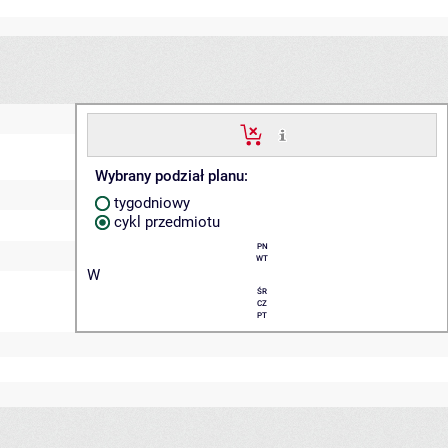
Wybrany podział planu:
tygodniowy
cykl przedmiotu
PN
WT
W
ŚR
CZ
PT