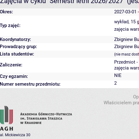
Zajęcia w cyklu "Semestr letni 2026/2027"
(je
Okres:
2027-03-01 
wykład, 15 
Typ zajęć:
zajęcia war
Koordynatorzy:
Zbigniew Bu
Prowadzący grup:
Zbigniew Bu
Lista studentów:
(nie masz dos
Przedmiot 
Zaliczenie:
zajęcia war
NIE
Czy egzamin:
2
Numer semestru przedmiotu:
Op
Właścicielem pra
al. Mickiewicza 30