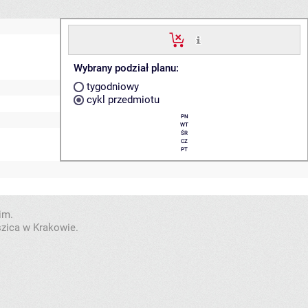
Wybrany podział planu:
tygodniowy
cykl przedmiotu
PN
WT
ŚR
CZ
PT
im.
szica w Krakowie.