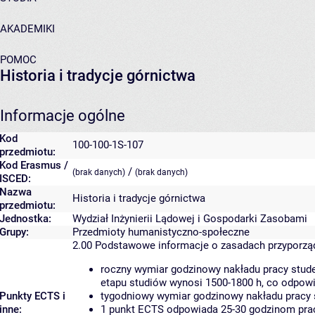
AKADEMIKI
POMOC
Historia i tradycje górnictwa
Informacje ogólne
Kod
100-100-1S-107
przedmiotu:
Kod Erasmus /
/
(brak danych)
(brak danych)
ISCED:
Nazwa
Historia i tradycje górnictwa
przedmiotu:
Jednostka:
Wydział Inżynierii Lądowej i Gospodarki Zasobami
Grupy:
Przedmioty humanistyczno-społeczne
2.00
Podstawowe informacje o zasadach przyporz
roczny wymiar godzinowy nakładu pracy stude
etapu studiów wynosi 1500-1800 h, co odpow
Punkty ECTS i
tygodniowy wymiar godzinowy nakładu pracy 
inne:
1 punkt ECTS odpowiada 25-30 godzinom pracy