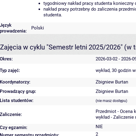
tygodniowy nakład pracy studenta konieczny 
nakład pracy potrzebny do zaliczenia przedm
studenta.
Język
Polski
prowadzenia:
Zajęcia w cyklu "Semestr letni 2025/2026"
(w t
Okres:
2026-03-02 - 2026-0
Typ zajęć:
wykład, 30 godzin
w
Koordynatorzy:
Zbigniew Burtan
Prowadzący grup:
Zbigniew Burtan
Lista studentów:
(nie masz dostępu)
Przedmiot - Ocena 
Zaliczenie:
wykład - Zaliczenie
NIE
Czy egzamin:
2
Numer semestru przedmiotu: