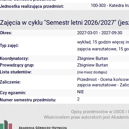
100-303 - Katedra In
Jednostka realizująca przedmiot:
Zajęcia w cyklu "Semestr letni 2026/2027"
(je
Okres:
2027-03-01 - 2027-09-30
wykład, 15 godzin
więcej i
Typ zajęć:
zajęcia warsztatowe, 15 g
Koordynatorzy:
Zbigniew Burtan
Prowadzący grup:
Zbigniew Burtan
Lista studentów:
(nie masz dostępu)
Przedmiot - Ocena końcow
Zaliczenie:
zajęcia warsztatowe - Zali
NIE
Czy egzamin:
2
Numer semestru przedmiotu:
Opisy przedmiotów w USOS i
Właścicielem praw autorskich jest Akademia