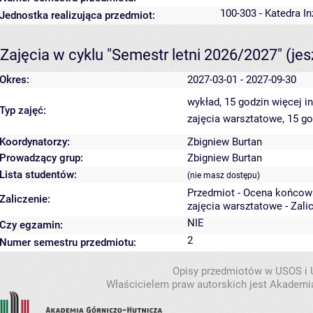
100-303 - Katedra In
Jednostka realizująca przedmiot:
Zajęcia w cyklu "Semestr letni 2026/2027"
(je
Okres:
2027-03-01 - 2027-09-30
wykład, 15 godzin
więcej i
Typ zajęć:
zajęcia warsztatowe, 15 g
Koordynatorzy:
Zbigniew Burtan
Prowadzący grup:
Zbigniew Burtan
Lista studentów:
(nie masz dostępu)
Przedmiot - Ocena końcow
Zaliczenie:
zajęcia warsztatowe - Zali
NIE
Czy egzamin:
2
Numer semestru przedmiotu:
Opisy przedmiotów w USOS i
Właścicielem praw autorskich jest Akademia