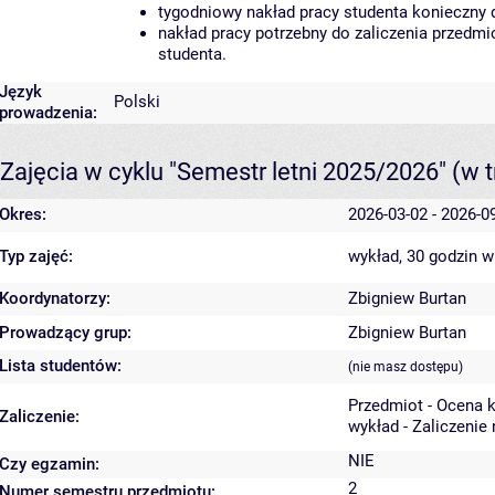
tygodniowy nakład pracy studenta konieczny 
nakład pracy potrzebny do zaliczenia przedm
studenta.
Język
Polski
prowadzenia:
Zajęcia w cyklu "Semestr letni 2025/2026"
(w t
Okres:
2026-03-02 - 2026-0
Typ zajęć:
wykład, 30 godzin
w
Koordynatorzy:
Zbigniew Burtan
Prowadzący grup:
Zbigniew Burtan
Lista studentów:
(nie masz dostępu)
Przedmiot - Ocena 
Zaliczenie:
wykład - Zaliczenie
NIE
Czy egzamin:
2
Numer semestru przedmiotu: