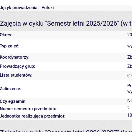
Język prowadzenia:
Polski
Zajęcia w cyklu "Semestr letni 2025/2026"
(w t
Okres:
20
Typ zajęć:
wy
Koordynatorzy:
Zb
Prowadzący grup:
Zb
Lista studentów:
(n
Pr
Zaliczenie:
wy
NI
Czy egzamin:
2
Numer semestru przedmiotu:
10
Jednostka realizująca przedmiot: