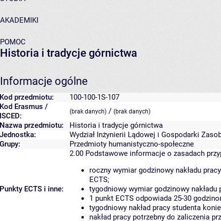
AKADEMIKI
POMOC
Historia i tradycje górnictwa
Informacje ogólne
Kod przedmiotu:
100-100-1S-107
Kod Erasmus /
/
(brak danych)
(brak danych)
ISCED:
Nazwa przedmiotu:
Historia i tradycje górnictwa
Jednostka:
Wydział Inżynierii Lądowej i Gospodarki Zaso
Grupy:
Przedmioty humanistyczno-społeczne
2.00
Podstawowe informacje o zasadach prz
roczny wymiar godzinowy nakładu pracy
ECTS;
Punkty ECTS i inne:
tygodniowy wymiar godzinowy nakładu p
1 punkt ECTS odpowiada 25-30 godzinom
tygodniowy nakład pracy studenta konie
nakład pracy potrzebny do zaliczenia p