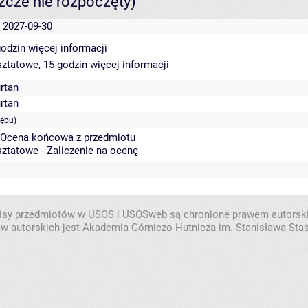
szcze nie rozpoczęty)
- 2027-09-30
godzin
więcej informacji
sztatowe, 15 godzin
więcej informacji
rtan
rtan
tępu)
- Ocena końcowa z przedmiotu
sztatowe - Zaliczenie na ocenę
isy przedmiotów w USOS i USOSweb są chronione prawem autorsk
w autorskich jest Akademia Górniczo-Hutnicza im. Stanisława Sta