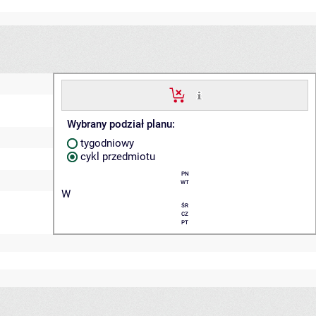
Wybrany podział planu:
tygodniowy
cykl przedmiotu
PN
WT
W
ŚR
CZ
PT