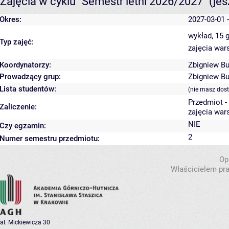
Zajęcia w cyklu "Semestr letni 2026/2027"
(je
Okres:
2027-03-01 
wykład, 15 
Typ zajęć:
zajęcia war
Koordynatorzy:
Zbigniew Bu
Prowadzący grup:
Zbigniew Bu
Lista studentów:
(nie masz dos
Przedmiot 
Zaliczenie:
zajęcia war
NIE
Czy egzamin:
2
Numer semestru przedmiotu:
Op
Właścicielem pra
al. Mickiewicza 30