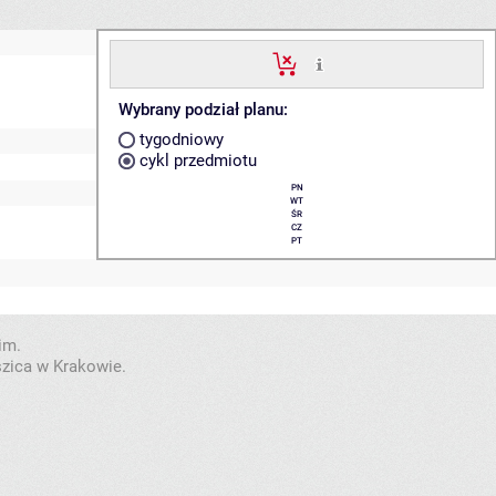
Wybrany podział planu:
tygodniowy
cykl przedmiotu
PN
WT
ŚR
CZ
PT
im.
szica w Krakowie.