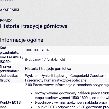
AKADEMIKI
POMOC
Historia i tradycje górnictwa
Informacje ogólne
Kod
100-100-1S-107
przedmiotu:
Kod Erasmus /
/
(brak danych)
(brak danych)
ISCED:
Nazwa
Historia i tradycje górnictwa
przedmiotu:
Jednostka:
Wydział Inżynierii Lądowej i Gospodarki Zasobami
Grupy:
Przedmioty humanistyczno-społeczne
2.00
Podstawowe informacje o zasadach przyporz
roczny wymiar godzinowy nakładu pracy stude
etapu studiów wynosi 1500-1800 h, co odpow
Punkty ECTS i
tygodniowy wymiar godzinowy nakładu pracy 
inne:
1 punkt ECTS odpowiada 25-30 godzinom pracy