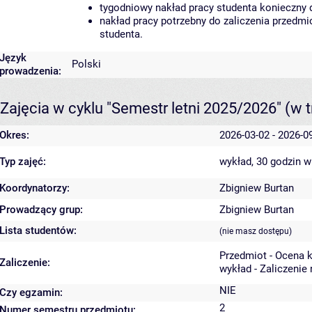
tygodniowy nakład pracy studenta konieczny 
nakład pracy potrzebny do zaliczenia przedm
studenta.
Język
Polski
prowadzenia:
Zajęcia w cyklu "Semestr letni 2025/2026"
(w t
Okres:
2026-03-02 - 2026-0
Typ zajęć:
wykład, 30 godzin
w
Koordynatorzy:
Zbigniew Burtan
Prowadzący grup:
Zbigniew Burtan
Lista studentów:
(nie masz dostępu)
Przedmiot - Ocena 
Zaliczenie:
wykład - Zaliczenie
NIE
Czy egzamin:
2
Numer semestru przedmiotu: