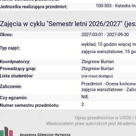
100-303 - Katedra In
Jednostka realizująca przedmiot:
Zajęcia w cyklu "Semestr letni 2026/2027"
(je
Okres:
2027-03-01 - 2027-09-30
wykład, 15 godzin
więcej i
Typ zajęć:
zajęcia warsztatowe, 15 g
Koordynatorzy:
Zbigniew Burtan
Prowadzący grup:
Zbigniew Burtan
Lista studentów:
(nie masz dostępu)
Przedmiot - Ocena końcow
Zaliczenie:
zajęcia warsztatowe - Zali
NIE
Czy egzamin:
2
Numer semestru przedmiotu:
Opisy przedmiotów w USOS i
Właścicielem praw autorskich jest Akademia