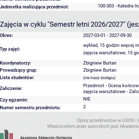
100-303 - Katedra In
Jednostka realizująca przedmiot:
Zajęcia w cyklu "Semestr letni 2026/2027"
(je
Okres:
2027-03-01 - 2027-09-30
wykład, 15 godzin
więcej i
Typ zajęć:
zajęcia warsztatowe, 15 g
Koordynatorzy:
Zbigniew Burtan
Prowadzący grup:
Zbigniew Burtan
Lista studentów:
(nie masz dostępu)
Przedmiot - Ocena końcow
Zaliczenie:
zajęcia warsztatowe - Zali
NIE
Czy egzamin:
2
Numer semestru przedmiotu:
Opisy przedmiotów w USOS i
Właścicielem praw autorskich jest Akademia