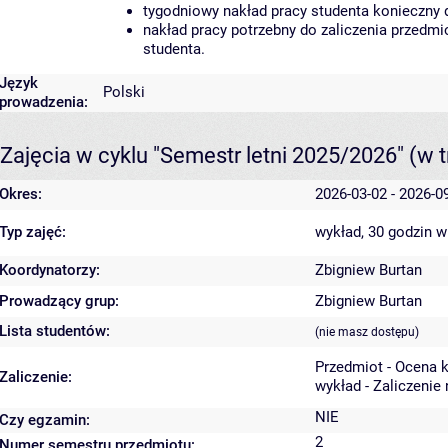
tygodniowy nakład pracy studenta konieczny 
nakład pracy potrzebny do zaliczenia przedm
studenta.
Język
Polski
prowadzenia:
Zajęcia w cyklu "Semestr letni 2025/2026"
(w t
Okres:
2026-03-02 - 2026-0
Typ zajęć:
wykład, 30 godzin
w
Koordynatorzy:
Zbigniew Burtan
Prowadzący grup:
Zbigniew Burtan
Lista studentów:
(nie masz dostępu)
Przedmiot - Ocena 
Zaliczenie:
wykład - Zaliczenie
NIE
Czy egzamin:
2
Numer semestru przedmiotu: