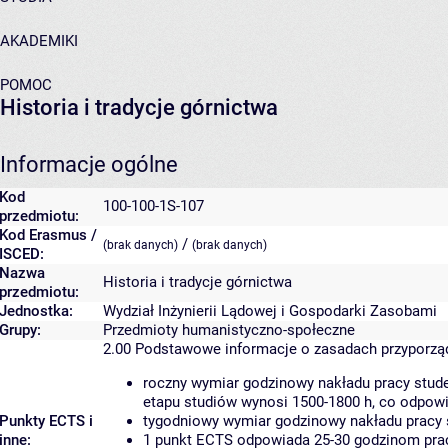
AKADEMIKI
POMOC
Historia i tradycje górnictwa
Informacje ogólne
Kod
100-100-1S-107
przedmiotu:
Kod Erasmus /
/
(brak danych)
(brak danych)
ISCED:
Nazwa
Historia i tradycje górnictwa
przedmiotu:
Jednostka:
Wydział Inżynierii Lądowej i Gospodarki Zasobami
Grupy:
Przedmioty humanistyczno-społeczne
2.00
Podstawowe informacje o zasadach przyporz
roczny wymiar godzinowy nakładu pracy stude
etapu studiów wynosi 1500-1800 h, co odpow
Punkty ECTS i
tygodniowy wymiar godzinowy nakładu pracy 
inne:
1 punkt ECTS odpowiada 25-30 godzinom pracy