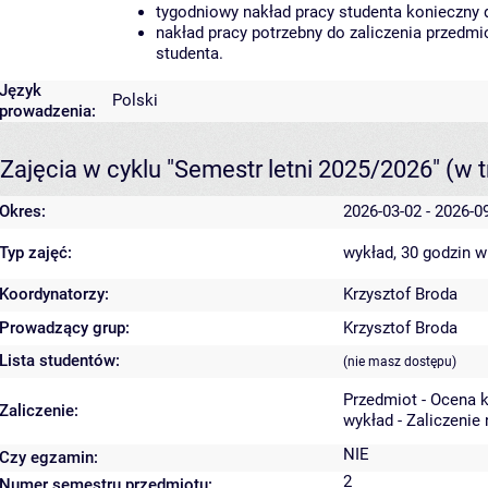
tygodniowy nakład pracy studenta konieczny 
nakład pracy potrzebny do zaliczenia przedm
studenta.
Język
Polski
prowadzenia:
Zajęcia w cyklu "Semestr letni 2025/2026"
(w t
Okres:
2026-03-02 - 2026-0
Typ zajęć:
wykład, 30 godzin
w
Koordynatorzy:
Krzysztof Broda
Prowadzący grup:
Krzysztof Broda
Lista studentów:
(nie masz dostępu)
Przedmiot - Ocena 
Zaliczenie:
wykład - Zaliczenie
NIE
Czy egzamin:
2
Numer semestru przedmiotu: