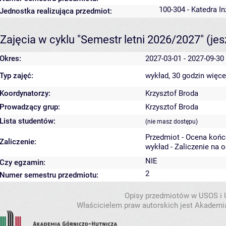
100-304 - Katedra I
Jednostka realizująca przedmiot:
Zajęcia w cyklu "Semestr letni 2026/2027"
(je
Okres:
2027-03-01 - 2027-09-30
Typ zajęć:
wykład, 30 godzin
więce
Koordynatorzy:
Krzysztof Broda
Prowadzący grup:
Krzysztof Broda
Lista studentów:
(nie masz dostępu)
Przedmiot - Ocena koń
Zaliczenie:
wykład - Zaliczenie na 
NIE
Czy egzamin:
2
Numer semestru przedmiotu:
Opisy przedmiotów w USOS i
Właścicielem praw autorskich jest Akademia