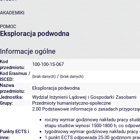
AKADEMIKI
POMOC
Eksploracja podwodna
Informacje ogólne
Kod
100-100-1S-067
przedmiotu:
Kod Erasmus /
/
(brak danych)
(brak danych)
ISCED:
Nazwa
Eksploracja podwodna
przedmiotu:
Jednostka:
Wydział Inżynierii Lądowej i Gospodarki Zasobami
Grupy:
Przedmioty humanistyczno-społeczne
2.00
Podstawowe informacje o zasadach przyporz
roczny wymiar godzinowy nakładu pracy stude
etapu studiów wynosi 1500-1800 h, co odpow
Punkty ECTS i
tygodniowy wymiar godzinowy nakładu pracy 
inne:
1 punkt ECTS odpowiada 25-30 godzinom pracy