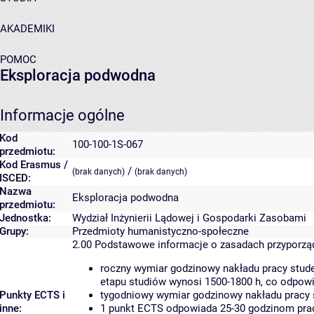
AKADEMIKI
POMOC
Eksploracja podwodna
Informacje ogólne
Kod
100-100-1S-067
przedmiotu:
Kod Erasmus /
/
(brak danych)
(brak danych)
ISCED:
Nazwa
Eksploracja podwodna
przedmiotu:
Jednostka:
Wydział Inżynierii Lądowej i Gospodarki Zasobami
Grupy:
Przedmioty humanistyczno-społeczne
2.00
Podstawowe informacje o zasadach przyporz
roczny wymiar godzinowy nakładu pracy stude
etapu studiów wynosi 1500-1800 h, co odpow
Punkty ECTS i
tygodniowy wymiar godzinowy nakładu pracy 
inne:
1 punkt ECTS odpowiada 25-30 godzinom pracy