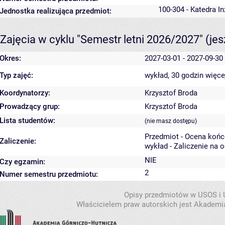
100-304 - Katedra I
Jednostka realizująca przedmiot:
Zajęcia w cyklu "Semestr letni 2026/2027"
(je
Okres:
2027-03-01 - 2027-09-30
Typ zajęć:
wykład, 30 godzin
więce
Koordynatorzy:
Krzysztof Broda
Prowadzący grup:
Krzysztof Broda
Lista studentów:
(nie masz dostępu)
Przedmiot - Ocena koń
Zaliczenie:
wykład - Zaliczenie na 
NIE
Czy egzamin:
2
Numer semestru przedmiotu:
Opisy przedmiotów w USOS i
Właścicielem praw autorskich jest Akademia