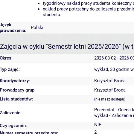
tygodniowy nakład pracy studenta konieczny 
nakład pracy potrzebny do zaliczenia przedm
studenta.
Język
Polski
prowadzenia:
Zajęcia w cyklu "Semestr letni 2025/2026"
(w t
Okres:
2026-03-02 - 2026-0
Typ zajęć:
wykład, 30 godzin
w
Koordynatorzy:
Krzysztof Broda
Prowadzący grup:
Krzysztof Broda
Lista studentów:
(nie masz dostępu)
Przedmiot - Ocena 
Zaliczenie:
wykład - Zaliczenie
NIE
Czy egzamin:
2
Numer semestru przedmiotu: