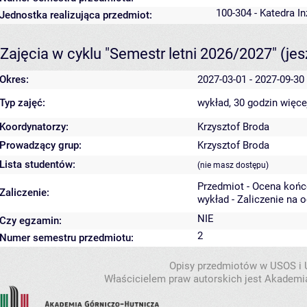
100-304 - Katedra I
Jednostka realizująca przedmiot:
Zajęcia w cyklu "Semestr letni 2026/2027"
(je
Okres:
2027-03-01 - 2027-09-30
Typ zajęć:
wykład, 30 godzin
więce
Koordynatorzy:
Krzysztof Broda
Prowadzący grup:
Krzysztof Broda
Lista studentów:
(nie masz dostępu)
Przedmiot - Ocena koń
Zaliczenie:
wykład - Zaliczenie na 
NIE
Czy egzamin:
2
Numer semestru przedmiotu:
Opisy przedmiotów w USOS i
Właścicielem praw autorskich jest Akademia