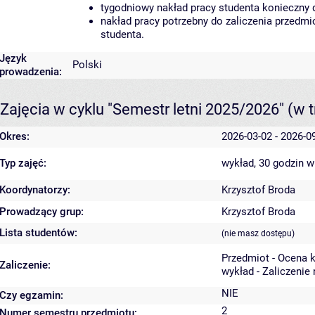
tygodniowy nakład pracy studenta konieczny 
nakład pracy potrzebny do zaliczenia przedm
studenta.
Język
Polski
prowadzenia:
Zajęcia w cyklu "Semestr letni 2025/2026"
(w t
Okres:
2026-03-02 - 2026-0
Typ zajęć:
wykład, 30 godzin
w
Koordynatorzy:
Krzysztof Broda
Prowadzący grup:
Krzysztof Broda
Lista studentów:
(nie masz dostępu)
Przedmiot - Ocena 
Zaliczenie:
wykład - Zaliczenie
NIE
Czy egzamin:
2
Numer semestru przedmiotu: