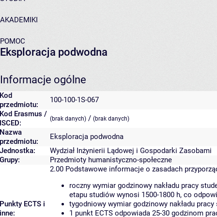
AKADEMIKI
POMOC
Eksploracja podwodna
Informacje ogólne
Kod
100-100-1S-067
przedmiotu:
Kod Erasmus /
/
(brak danych)
(brak danych)
ISCED:
Nazwa
Eksploracja podwodna
przedmiotu:
Jednostka:
Wydział Inżynierii Lądowej i Gospodarki Zasobami
Grupy:
Przedmioty humanistyczno-społeczne
2.00
Podstawowe informacje o zasadach przyporz
roczny wymiar godzinowy nakładu pracy stude
etapu studiów wynosi 1500-1800 h, co odpow
Punkty ECTS i
tygodniowy wymiar godzinowy nakładu pracy 
inne:
1 punkt ECTS odpowiada 25-30 godzinom pracy