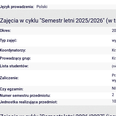
Język prowadzenia:
Polski
Zajęcia w cyklu "Semestr letni 2025/2026"
(w t
Okres:
20
Typ zajęć:
wy
Koordynatorzy:
Kr
Prowadzący grup:
Kr
Lista studentów:
(n
Pr
Zaliczenie:
wy
NI
Czy egzamin:
2
Numer semestru przedmiotu:
10
Jednostka realizująca przedmiot: