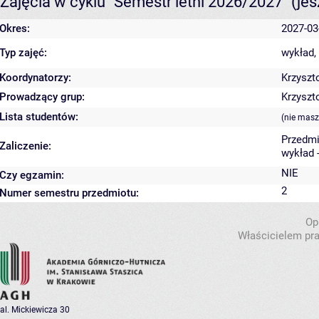
Zajęcia w cyklu "Semestr letni 2026/2027"
(je
Okres:
2027-03
Typ zajęć:
wykład,
Koordynatorzy:
Krzyszt
Prowadzący grup:
Krzyszt
Lista studentów:
(nie masz
Przedmi
Zaliczenie:
wykład 
NIE
Czy egzamin:
2
Numer semestru przedmiotu:
Op
Właścicielem pra
al. Mickiewicza 30