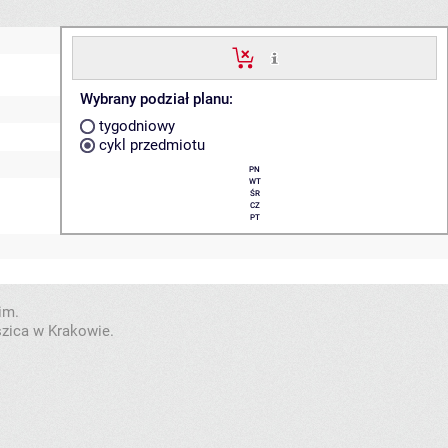
Wybrany podział planu:
tygodniowy
cykl przedmiotu
PN
WT
ŚR
CZ
PT
im.
szica w Krakowie.