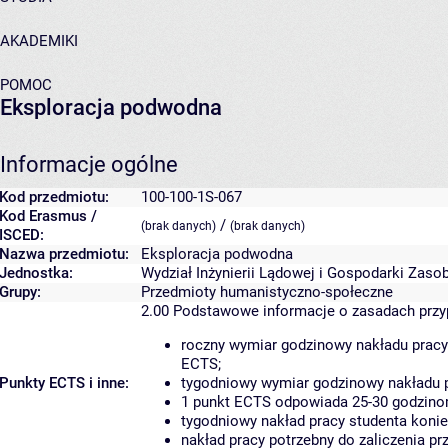
AKADEMIKI
POMOC
Eksploracja podwodna
Informacje ogólne
Kod przedmiotu:
100-100-1S-067
Kod Erasmus /
/
(brak danych)
(brak danych)
ISCED:
Nazwa przedmiotu:
Eksploracja podwodna
Jednostka:
Wydział Inżynierii Lądowej i Gospodarki Zaso
Grupy:
Przedmioty humanistyczno-społeczne
2.00
Podstawowe informacje o zasadach prz
roczny wymiar godzinowy nakładu pracy
ECTS;
Punkty ECTS i inne:
tygodniowy wymiar godzinowy nakładu p
1 punkt ECTS odpowiada 25-30 godzinom
tygodniowy nakład pracy studenta konie
nakład pracy potrzebny do zaliczenia p