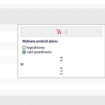
Wybrany podział planu:
tygodniowy
cykl przedmiotu
PN
WT
W
ŚR
CZ
PT