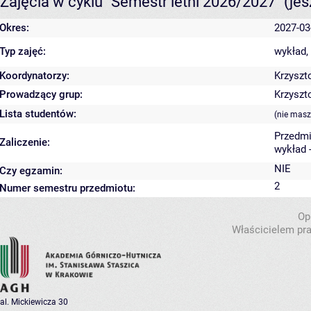
Zajęcia w cyklu "Semestr letni 2026/2027"
(je
Okres:
2027-03
Typ zajęć:
wykład,
Koordynatorzy:
Krzyszt
Prowadzący grup:
Krzyszt
Lista studentów:
(nie masz
Przedmi
Zaliczenie:
wykład 
NIE
Czy egzamin:
2
Numer semestru przedmiotu:
Op
Właścicielem pra
al. Mickiewicza 30