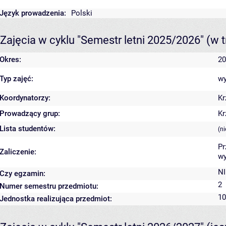
Język prowadzenia:
Polski
Zajęcia w cyklu "Semestr letni 2025/2026"
(w t
Okres:
20
Typ zajęć:
wy
Koordynatorzy:
Kr
Prowadzący grup:
Kr
Lista studentów:
(n
Pr
Zaliczenie:
wy
NI
Czy egzamin:
2
Numer semestru przedmiotu:
10
Jednostka realizująca przedmiot: