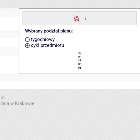
Wybrany podział planu:
tygodniowy
cykl przedmiotu
PN
WT
ŚR
CZ
PT
im.
szica w Krakowie.