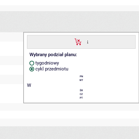
Wybrany podział planu:
tygodniowy
cykl przedmiotu
PN
WT
W
ŚR
CZ
PT