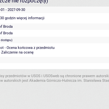
szcze nie rozpoczęty)
-01 - 2027-09-30
 30 godzin
więcej informacji
of Broda
of Broda
 dostępu)
ot - Ocena końcowa z przedmiotu
- Zaliczenie na ocenę
isy przedmiotów w USOS i USOSweb są chronione prawem autorsk
w autorskich jest Akademia Górniczo-Hutnicza im. Stanisława Sta