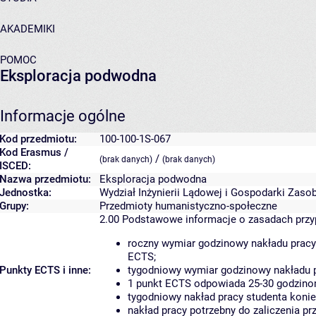
AKADEMIKI
POMOC
Eksploracja podwodna
Informacje ogólne
Kod przedmiotu:
100-100-1S-067
Kod Erasmus /
/
(brak danych)
(brak danych)
ISCED:
Nazwa przedmiotu:
Eksploracja podwodna
Jednostka:
Wydział Inżynierii Lądowej i Gospodarki Zaso
Grupy:
Przedmioty humanistyczno-społeczne
2.00
Podstawowe informacje o zasadach prz
roczny wymiar godzinowy nakładu pracy
ECTS;
Punkty ECTS i inne:
tygodniowy wymiar godzinowy nakładu p
1 punkt ECTS odpowiada 25-30 godzinom
tygodniowy nakład pracy studenta konie
nakład pracy potrzebny do zaliczenia p