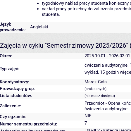
tygodniowy nakład pracy studenta konieczny 
nakład pracy potrzebny do zaliczenia przedm
studenta.
Język
Angielski
prowadzenia:
Zajęcia w cyklu "Semestr zimowy 2025/2026"
Okres:
2025-10-01 - 2026-03-01
ćwiczenia audytoryjne,
Typ zajęć:
wykład, 15 godzin
więce
Koordynatorzy:
Marek Cała
Prowadzący grup:
(brak danych)
Lista studentów:
(nie masz dostępu)
Przedmiot - Ocena koń
Zaliczenie:
ćwiczenia audytoryjne -
NIE
Czy egzamin:
7
Numer semestru przedmiotu:
100-302 - Katedra Geom