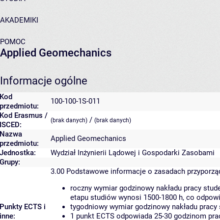
AKADEMIKI
POMOC
Applied Geomechanics
Informacje ogólne
Kod
100-100-1S-011
przedmiotu:
Kod Erasmus /
/
(brak danych)
(brak danych)
ISCED:
Nazwa
Applied Geomechanics
przedmiotu:
Jednostka:
Wydział Inżynierii Lądowej i Gospodarki Zasobami
Grupy:
3.00
Podstawowe informacje o zasadach przyporz
roczny wymiar godzinowy nakładu pracy stude
etapu studiów wynosi 1500-1800 h, co odpow
Punkty ECTS i
tygodniowy wymiar godzinowy nakładu pracy 
inne:
1 punkt ECTS odpowiada 25-30 godzinom pracy