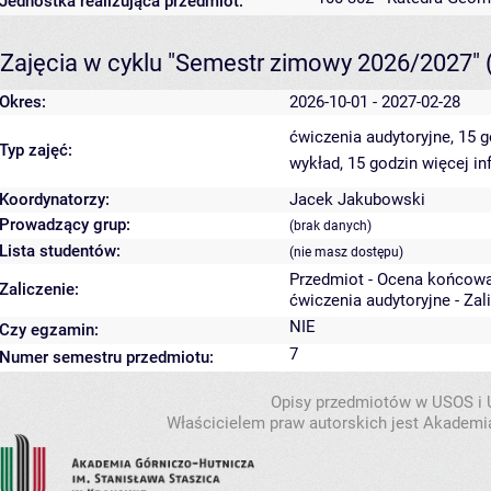
Jednostka realizująca przedmiot:
Zajęcia w cyklu "Semestr zimowy 2026/2027"
Okres:
2026-10-01 - 2027-02-28
ćwiczenia audytoryjne, 15 
Typ zajęć:
wykład, 15 godzin
więcej in
Koordynatorzy:
Jacek Jakubowski
Prowadzący grup:
(brak danych)
Lista studentów:
(nie masz dostępu)
Przedmiot - Ocena końcowa
Zaliczenie:
ćwiczenia audytoryjne - Zal
NIE
Czy egzamin:
7
Numer semestru przedmiotu:
Opisy przedmiotów w USOS i
Właścicielem praw autorskich jest Akademia